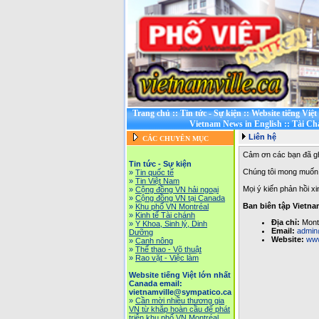
Trang chủ
::
Tin tức - Sự kiện
::
Website tiếng Việ
Vietnam News in English
::
Tài Ch
Liên hệ
CÁC CHUYÊN MỤC
Cảm ơn các bạn đã gh
Tin tức - Sự kiện
Chúng tôi mong muốn 
»
Tin quốc tế
»
Tin Việt Nam
Mọi ý kiến phản hồi xin
»
Cộng đồng VN hải ngoại
»
Cộng đồng VN tại Canada
Ban biên tập Vietnam
»
Khu phố VN Montréal
»
Kinh tế Tài chánh
Địa chỉ:
Mont
»
Y Khoa, Sinh lý, Dinh
Email:
admin
Dưỡng
Website:
www
»
Canh nông
»
Thể thao - Võ thuật
»
Rao vặt - Việc làm
Website tiếng Việt lớn nhất
Canada email:
vietnamville@sympatico.ca
»
Cần mời nhiều thương gia
VN từ khắp hoàn cầu để phát
triễn khu phố VN Montréal