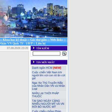
::
Khoa học kỹ thuật
::
Góc thư giãn
::
Web links
::
 Nhân VN Quốc Tế - IAVP
::
Liên hệ
07.08.2026 23:20
TÌM KIẾM
TIN MỚI NHẤT
Danh ngôn HCM
[NEW]
Cuộc chiến Việt Nam khi
người lớn xúi con nít ăn cứt
gà!
Nga: Ke Thù Truyền Kiếp
của Nhân Dân VN và Nhân
LoạI
NHÌN LẠI THỜI PHÁP
THUỘC
TẠI SAO NGÀY CÀNG
NHIỀU NGƯỜI MỸ VÀ VN
RỜI BỎ NƯỚC MỸ
Cuộc chiến chống Pháp