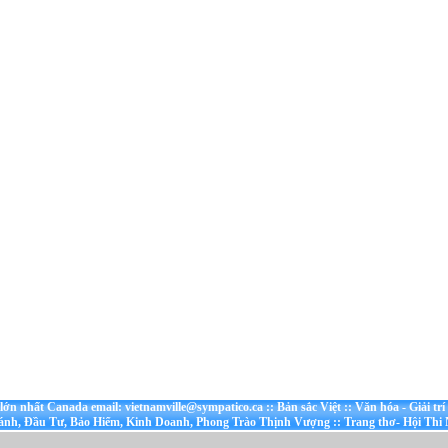
t lớn nhất Canada email: vietnamville@sympatico.ca
::
Bản sắc Việt
::
Văn hóa - Giải trí
ánh, Đầu Tư, Bảo Hiểm, Kinh Doanh, Phong Trào Thịnh Vượng
::
Trang thơ- Hội Thi