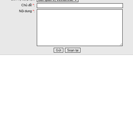
Chủ đề
*
:
Nội dung
*
: