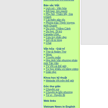
Bản sắc Việt
»
Lịch sử - Văn hóa
»
Kết bạn, tìm người
»
Phụ Nữ, Thẩm Mỹ, Gia
Chánh
»
Cải thiện dân tộc
»
Phong trào Thịnh Vượng,
Kinh Doanh
»
Du Lịch, Thắng Cảnh
»
Du học, Di trú
Canada,USA...
»
Cứu trợ nhân đạo
»
Gỡ rối tơ lòng
»
Chat
Văn hóa - Giải trí
»
Thơ & Ngâm Thơ
»
Nhạc
»
Truyện ngắn
»
Học Anh Văn phương pháp
mới Tân Văn
»
TV VN và thế giới
»
Tự học khiêu vũ bằng video
»
Giáo dục
Khoa học kỹ thuật
»
Website VN trên thế giói
Góc thư giãn
»
Chuyện vui
»
Chuyện lạ bốn phương
»
Tử vi - Huyền Bí
Web links
Vietnam News in English