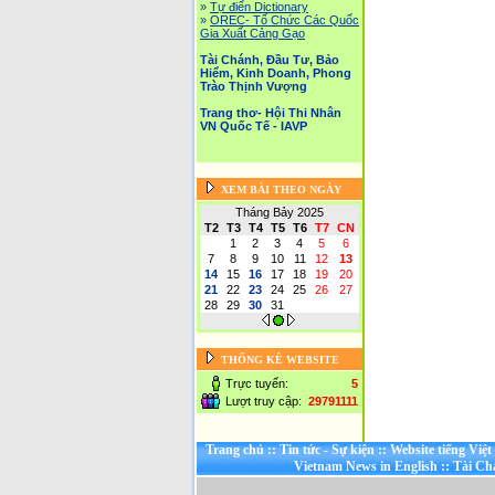
»
Tự điển Dictionary
»
OREC- Tố Chức Các Quốc
Gia Xuất Cảng Gạo
Tài Chánh, Đầu Tư, Bảo
Hiểm, Kinh Doanh, Phong
Trào Thịnh Vượng
Trang thơ- Hội Thi Nhân
VN Quốc Tế - IAVP
XEM BÀI THEO NGÀY
Tháng Bảy 2025
T2
T3
T4
T5
T6
T7
CN
1
2
3
4
5
6
7
8
9
10
11
12
13
14
15
16
17
18
19
20
21
22
23
24
25
26
27
28
29
30
31
THỐNG KÊ WEBSITE
Trực tuyến:
5
Lượt truy cập:
29791111
Trang chủ
::
Tin tức - Sự kiện
::
Website tiếng Việ
Vietnam News in English
::
Tài Ch