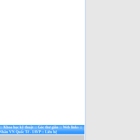
QUẢ, HẠN CHẾ VÀ
NGUYÊN NHÂN SỤP ĐỔ
[Đã đọc: 191 lần]
Ai Giết Tướng Đỗ Cao Trí?
[Đã đọc: 179 lần]
Nhân đạo là một phần của
sức mạnh quốc gia!
[Đã
đọc: 173 lần]
Cuộc chiến Việt Nam khi
người lớn xúi con nít ăn cứt
gà!
[Đã đọc: 129 lần]
Cuộc chiến chống Pháp
1945–1954 là một cuộc
chiến không cần thiết chỉ
đẻ vinh danh chủ nghĩa CS
quốc tế và người CS
[Đã
đọc: 124 lần]
::
Khoa học kỹ thuật
::
Góc thư giãn
::
Web links
::
 Nhân VN Quốc Tế - IAVP
::
Liên hệ