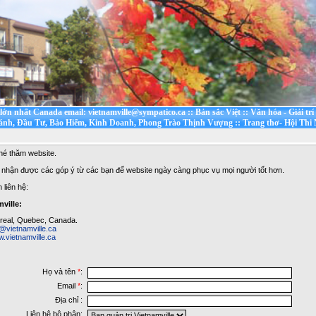
t lớn nhất Canada email: vietnamville@sympatico.ca
::
Bản sắc Việt
::
Văn hóa - Giải trí
ánh, Đầu Tư, Bảo Hiểm, Kinh Doanh, Phong Trào Thịnh Vượng
::
Trang thơ- Hội Thi
é thăm website.
nhận được các góp ý từ các bạn để website ngày càng phục vụ mọi người tốt hơn.
 liên hệ:
ville:
real, Quebec, Canada.
@vietnamville.ca
.vietnamville.ca
Họ và tên
*
:
Email
*
:
Địa chỉ :
Liên hệ bộ phận: