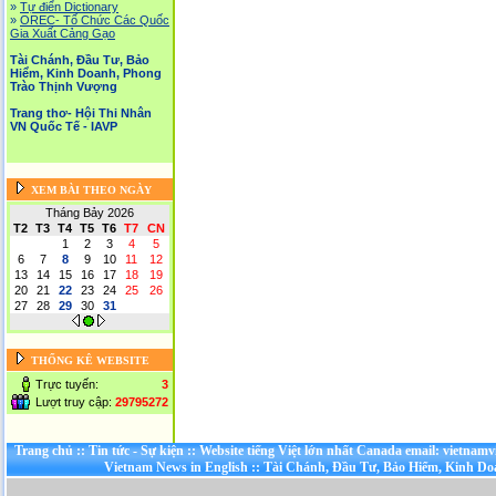
»
Tự điển Dictionary
»
OREC- Tố Chức Các Quốc
Gia Xuất Cảng Gạo
Tài Chánh, Đầu Tư, Bảo
Hiểm, Kinh Doanh, Phong
Trào Thịnh Vượng
Trang thơ- Hội Thi Nhân
VN Quốc Tế - IAVP
XEM BÀI THEO NGÀY
Tháng Bảy 2026
T2
T3
T4
T5
T6
T7
CN
1
2
3
4
5
6
7
8
9
10
11
12
13
14
15
16
17
18
19
20
21
22
23
24
25
26
27
28
29
30
31
THỐNG KÊ WEBSITE
Trực tuyến:
3
Lượt truy cập:
29795272
Trang chủ
::
Tin tức - Sự kiện
::
Website tiếng Việt lớn nhất Canada email: vietnamv
Vietnam News in English
::
Tài Chánh, Đầu Tư, Bảo Hiểm, Kinh D