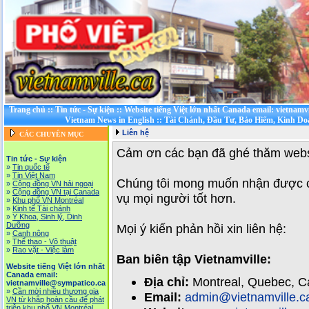
Trang chủ
::
Tin tức - Sự kiện
::
Website tiếng Việt lớn nhất Canada email: vietnamv
Vietnam News in English
::
Tài Chánh, Đầu Tư, Bảo Hiểm, Kinh D
Liên hệ
CÁC CHUYÊN MỤC
Cảm ơn các bạn đã ghé thăm webs
Tin tức - Sự kiện
»
Tin quốc tế
»
Tin Việt Nam
Chúng tôi mong muốn nhận được c
»
Cộng đồng VN hải ngoại
»
Cộng đồng VN tại Canada
vụ mọi người tốt hơn.
»
Khu phố VN Montréal
»
Kinh tế Tài chánh
»
Y Khoa, Sinh lý, Dinh
Dưỡng
Mọi ý kiến phản hồi xin liên hệ:
»
Canh nông
»
Thể thao - Võ thuật
»
Rao vặt - Việc làm
Ban biên tập Vietnamville:
Website tiếng Việt lớn nhất
Canada email:
Địa chỉ:
Montreal, Quebec, C
vietnamville@sympatico.ca
»
Cần mời nhiều thương gia
Email:
admin@vietnamville.c
VN từ khắp hoàn cầu để phát
triễn khu phố VN Montréal