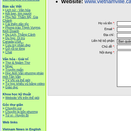
Website:
www.vietnamville.c
Bản sắc Việt
»
Lịch sử - Văn hóa
»
Kết bạn, tìm người
»
Phụ Nữ, Thẩm Mỹ, Gia
Chánh
Họ và tên
*
:
»
Cải thiện dân tộc
»
Phong trào Thịnh Vượng,
Email
*
:
Kinh Doanh
»
Du Lịch, Thắng Cảnh
Địa chỉ :
»
Du học, Di trú
Liên hệ bộ phận:
Canada,USA...
»
Cứu trợ nhân đạo
Chủ đề
*
:
»
Gỡ rối tơ lòng
»
Chat
Nội dung
*
:
Văn hóa - Giải trí
»
Thơ & Ngâm Thơ
»
Nhạc
»
Truyện ngắn
»
Học Anh Văn phương pháp
mới Tân Văn
»
TV VN và thế giới
»
Tự học khiêu vũ bằng video
»
Giáo dục
Khoa học kỹ thuật
»
Website VN trên thế giói
Góc thư giãn
»
Chuyện vui
»
Chuyện lạ bốn phương
»
Tử vi - Huyền Bí
Web links
Vietnam News in English