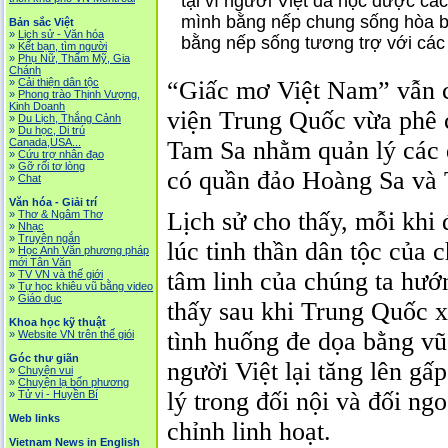
tại vì người Việt đã học được cá
mình bằng nếp chung sống hòa bìn
Bản sắc Việt
»
Lịch sử - Văn hóa
bằng nếp sống tương trợ với cá
»
Kết bạn, tìm người
»
Phụ Nữ, Thẩm Mỹ, Gia
Chánh
“Giấc mơ Việt Nam” vẫn c
»
Cải thiện dân tộc
»
Phong trào Thịnh Vượng,
Kinh Doanh
viện Trung Quốc vừa phê c
»
Du Lịch, Thắng Cảnh
»
Du học, Di trú
Tam Sa nhằm quản lý các 
Canada,USA...
»
Cứu trợ nhân đạo
»
Gỡ rối tơ lòng
có quần đảo Hoàng Sa và 
»
Chat
Văn hóa - Giải trí
Lịch sử cho thấy, mỗi khi
»
Thơ & Ngâm Thơ
»
Nhạc
»
Truyện ngắn
lúc tinh thần dân tộc của 
»
Học Anh Văn phương pháp
mới Tân Văn
tâm linh của chúng ta hướ
»
TV VN và thế giới
»
Tự học khiêu vũ bằng video
»
Giáo dục
thấy sau khi Trung Quốc 
Khoa học kỹ thuật
tình huống đe dọa bằng vũ 
»
Website VN trên thế giói
Góc thư giãn
người Việt lại tăng lên gấ
»
Chuyện vui
»
Chuyện lạ bốn phương
lý trong đối nội và đối ng
»
Tử vi - Huyền Bí
Web links
chỉnh linh hoạt.
Vietnam News in English