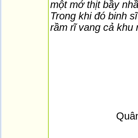
một mớ thịt bầy nhầ
Trong khi đó binh sĩ
rầm rĩ vang cả khu 
Quân