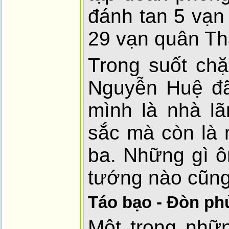
đánh tan 5 vạn
29 vạn quân T
Trong suốt ch
Nguyễn Huệ đã
mình là nhà lã
sắc mà còn là 
ba. Những gì ô
tướng nào cũng
Táo bạo - Đòn p
Một trong nhữn