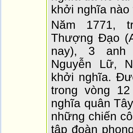
khởi nghĩa nào 
Năm 1771, t
Thượng Đạo (A
nay), 3 anh
Nguyễn Lữ, N
khởi nghĩa. Đ
trong vòng 12
nghĩa quân Tây 
những chiến côn
tập đoàn phong