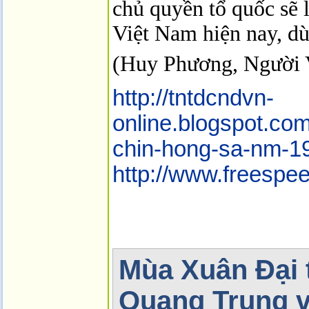
chủ quyền tổ quốc sẽ 
Việt Nam hiện nay, dù
(Huy Phương, Người 
http://tntdcndvn-
online.blogspot.com/
chin-hong-sa-nm-1
http://www.freespe
Mùa Xuân Đại 
Quang Trung v