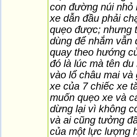
con đường núi nhỏ 
xe dẫn đầu phải ch
quẹo được; nhưng tr
dùng để nhắm vẫn 
quay theo hướng củ
đó là lúc mà tên du
vào lổ châu mai và g
xe của 7 chiếc xe tă
muốn quẹo xe và cả
dừng lại vì không có
và ai cũng tưởng đ
của một lực lượng 