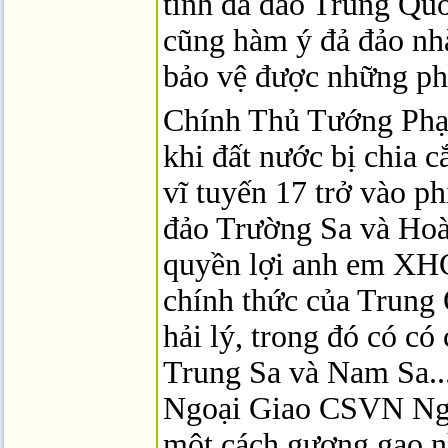
tình đả đảo Trung Quố
cũng hàm ý đả đảo nh
bảo vệ được những phầ
Chính Thủ Tướng Phạ
khi đất nước bị chia 
vĩ tuyến 17 trở vào p
đảo Trường Sa và Hoà
quyền lợi anh em XHC
chính thức của Trung
hải lý, trong đó có có
Trung Sa và Nam Sa..
Ngoại Giao CSVN Ngu
một cách gượng gạo n