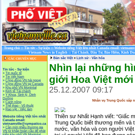
Trang chủ
::
Tin tức - Sự kiện
::
Website tiếng Việt lớn nhất Canada email: vietnamv
Vietnam News in English
::
Tài Chánh, Đầu Tư, Bảo Hiểm, Kinh D
Bản sắc Việt
»
Lịch sử - Văn hóa
CÁC CHUYÊN MỤC
Nhìn lại những h
Tin tức - Sự kiện
»
Tin quốc tế
giới Hoa Việt mới
»
Tin Việt Nam
»
Cộng đồng VN hải ngoại
»
Cộng đồng VN tại Canada
25.12.2007 09:17
»
Khu phố VN Montréal
»
Kinh tế Tài chánh
»
Y Khoa, Sinh lý, Dinh
Dưỡng
Nhân vụ Trung Quốc sáp n
»
Canh nông
»
Thể thao - Võ thuật
»
Rao vặt - Việc làm
Thiền sư Nhất Hạnh viết: “Giấc m
Website tiếng Việt lớn nhất
Canada email:
Trung Quốc biết thương mến và t
vietnamville@sympatico.ca
»
Cần mời nhiều thương gia
nước, văn hóa và con người Việ
VN từ khắp hoàn cầu để phát
triễn khu phố VN Montréal