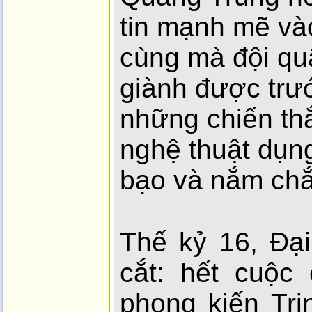
tin mạnh mẽ và
cùng mà đội qu
giành được trướ
những chiến th
nghệ thuật dụng
bạo và nắm chắ
Thế kỷ 16, Đại
cắt: hết cuộc
phong kiến Tr