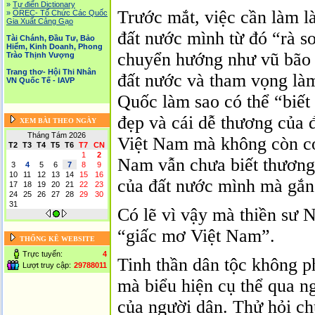
»
Tự điển Dictionary
Trước mắt, việc cần làm là
»
OREC- Tố Chức Các Quốc
Gia Xuất Cảng Gạo
đất nước mình từ đó “rà soá
Tài Chánh, Đầu Tư, Bảo
Hiểm, Kinh Doanh, Phong
chuyển hướng như vũ bão v
Trào Thịnh Vượng
Trang thơ- Hội Thi Nhân
đất nước và tham vọng là
VN Quốc Tế - IAVP
Quốc làm sao có thể “biết
đẹp và cái dễ thương của 
XEM BÀI THEO NGÀY
Tháng Tám 2026
Việt Nam mà không còn có
T2
T3
T4
T5
T6
T7
CN
1
2
Nam vẫn chưa biết thương
3
4
5
6
7
8
9
10
11
12
13
14
15
16
của đất nước mình mà gắng
17
18
19
20
21
22
23
24
25
26
27
28
29
30
31
Có lẽ vì vậy mà thiền sư 
“giấc mơ Việt Nam”.
THỐNG KÊ WEBSITE
Trực tuyến:
4
Tinh thần dân tộc không p
Lượt truy cập:
29788011
mà biểu hiện cụ thể qua n
của người dân. Thử hỏi ch