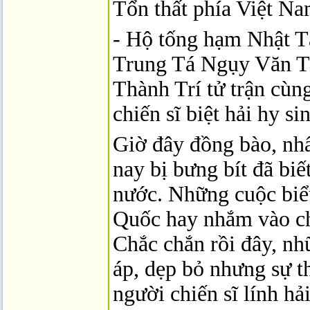
Tổn thất phía Việt N
- Hộ tống hạm Nhật T
Trung Tá Ngụy Văn T
Thành Trí tử trận cùn
chiến sĩ biệt hải hy si
Giờ đây đồng bào, nhất
nay bị bưng bít đã biế
nước. Những cuộc biể
Quốc hay nhắm vào c
Chắc chắn rồi đây, nh
áp, dẹp bỏ nhưng sự t
người chiến sĩ lính h