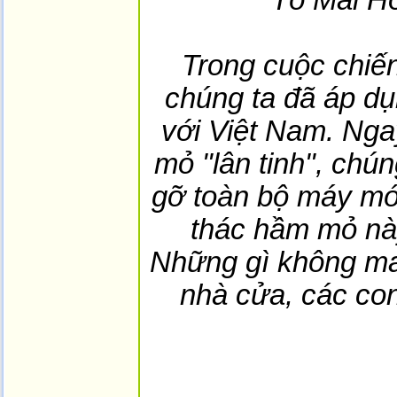
Trong cuộc chiến
chúng ta đã áp dụ
với Việt Nam. Nga
mỏ "lân tinh", chú
gỡ toàn bộ máy mó
thác hầm mỏ nà
Những gì không ma
nhà cửa, các co