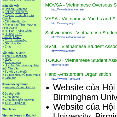
MOVSA - Vietnamese Overseas Stud
Bản sắc Việt
»
Lịch sử - Văn hóa
http://www.hoisinhvien.net
»
Kết bạn, tìm người
»
Phụ Nữ, Thẩm Mỹ, Gia
VYSA - Vietnamese Youths and Stu
Chánh
»
Cải thiện dân tộc
http://www.vysa.jp/
»
Phong trào Thịnh Vượng,
Kinh Doanh
»
Du Lịch, Thắng Cảnh
Sinhvienmos - Vietnamese Student
»
Du học, Di trú
Canada,USA...
http://www.sinhvienmos.ru/
»
Cứu trợ nhân đạo
»
Gỡ rối tơ lòng
SVNL - Vietnamese Student Associ
»
Chat
http://www.svnl.net
Văn hóa - Giải trí
»
Thơ & Ngâm Thơ
»
Nhạc
TOKJO - Vietnamese Student Asso
»
Truyện ngắn
http://tokjo.net
»
Học Anh Văn phương pháp
mới Tân Văn
»
TV VN và thế giới
Hanoi-Amsterdam Organisation
»
Tự học khiêu vũ bằng video
»
Giáo dục
http://www.hn-ams.org
Khoa học kỹ thuật
Website của Hội 
»
Website VN trên thế giói
Góc thư giãn
Birmingham Univ
»
Chuyện vui
»
Chuyện lạ bốn phương
»
Tử vi - Huyền Bí
Website của Hội 
Web links
University, Birm
Vietnam News in English