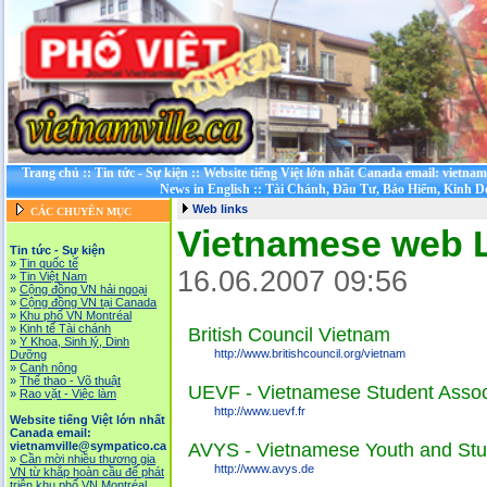
Trang chủ
::
Tin tức - Sự kiện
::
Website tiếng Việt lớn nhất Canada email: vietna
News in English
::
Tài Chánh, Đầu Tư, Bảo Hiểm, Kinh 
Web links
CÁC CHUYÊN MỤC
Vietnamese web 
Tin tức - Sự kiện
»
Tin quốc tế
16.06.2007 09:56
»
Tin Việt Nam
»
Cộng đồng VN hải ngoại
»
Cộng đồng VN tại Canada
»
Khu phố VN Montréal
»
Kinh tế Tài chánh
British Council Vietnam
»
Y Khoa, Sinh lý, Dinh
http://www.britishcouncil.org/vietnam
Dưỡng
»
Canh nông
»
Thể thao - Võ thuật
UEVF - Vietnamese Student Associ
»
Rao vặt - Việc làm
http://www.uevf.fr
Website tiếng Việt lớn nhất
Canada email:
vietnamville@sympatico.ca
AVYS - Vietnamese Youth and Stu
»
Cần mời nhiều thương gia
http://www.avys.de
VN từ khắp hoàn cầu để phát
triễn khu phố VN Montréal