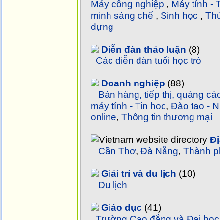
Máy công nghiệp
,
Máy tính - 
minh sáng chế
,
Sinh học
,
Th
dựng
Diễn đàn thảo luận
(8)
Các diễn đàn tuổi học trò
Doanh nghiệp
(88)
Bán hàng, tiếp thị, quảng cá
máy tính - Tin học
,
Đào tạo - N
o­nline
,
Thông tin thương mại
Đ
Cần Thơ
,
Đà Nẵng
,
Thành p
Giải trí và du lịch
(10)
Du lịch
Giáo dục
(41)
Trường Cao đẳng và Đại học