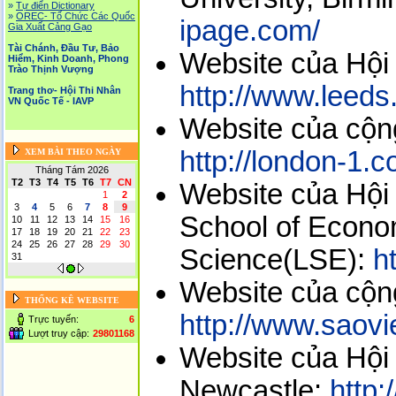
»
Tự điển Dictionary
»
OREC- Tố Chức Các Quốc
ipage.com/
Gia Xuất Cảng Gạo
Tài Chánh, Đầu Tư, Bảo
Website của Hội 
Hiểm, Kinh Doanh, Phong
Trào Thịnh Vượng
http://www.leed
Trang thơ- Hội Thi Nhân
VN Quốc Tế - IAVP
Website của cộn
http://london-1.c
XEM BÀI THEO NGÀY
Tháng Tám 2026
T2
T3
T4
T5
T6
T7
CN
Website của Hội 
1
2
3
4
5
6
7
8
9
School of Econom
10
11
12
13
14
15
16
17
18
19
20
21
22
23
24
25
26
27
28
29
30
Science(LSE):
h
31
Website của cộn
THỐNG KÊ WEBSITE
http://www.saovi
Trực tuyến:
6
Lượt truy cập:
29801168
Website của Hội 
Newcastle:
http: