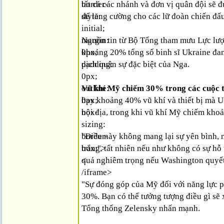
border-
tất cả các nhánh và đơn vị quân đội sẽ
style:
để tăng cường cho các lữ đoàn chiến đấu
initial;
margin:
Nguồn tin từ Bộ Tổng tham mưu Lực lượn
0px;
khoảng 20% tổng số binh sĩ Ukraine đan
padding:
dịch quân sự đặc biệt của Nga.
0px;
outline:
Vũ khí Mỹ chiếm 30% trong các cuộc 
0px;
hay khoảng 40% vũ khí và thiết bị mà U
box-
nội địa, trong khi vũ khí Mỹ chiếm kho
sizing:
border-
"Điều này không mang lại sự yên bình, n
box;">
trắng, tất nhiên nếu như không có sự h
<
quả nghiêm trọng nếu Washington quyết 
/iframe>
"Sự đóng góp của Mỹ đối với năng lực p
30%. Bạn có thể tưởng tượng điều gì sẽ
Tổng thống Zelensky nhấn mạnh.