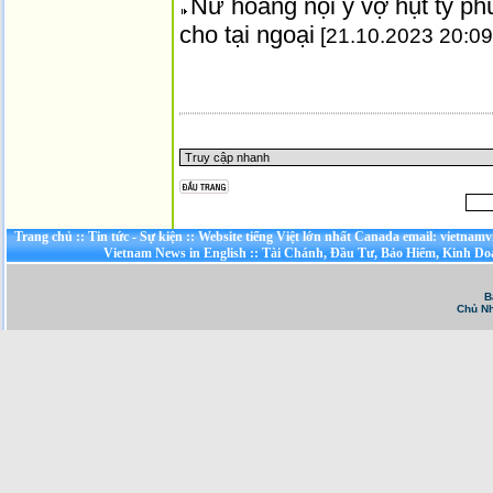
Nữ hoàng nội y vợ hụt tỷ p
cho tại ngoại
[21.10.2023 20:09
Trang chủ
::
Tin tức - Sự kiện
::
Website tiếng Việt lớn nhất Canada email: vietnamv
Vietnam News in English
::
Tài Chánh, Đầu Tư, Bảo Hiểm, Kinh D
B
Chủ Nh