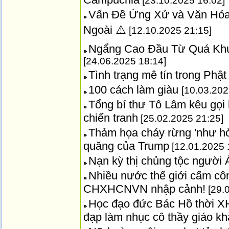
[23.10.2025 16:02]
Vấn Đề Ứng Xử và Văn Hóa
Ngoài ⚠️
[12.10.2025 21:15]
Ngẩng Cao Đầu Từ Quá Khứ
[24.06.2025 18:14]
Tình trạng mê tín trong Phậ
100 cách làm giàu
[10.03.202
Tổng bí thư Tô Lâm kêu gọi 
chiến tranh
[25.02.2025 21:25]
Thảm họa cháy rừng 'như hỏ
quăng của Trump
[12.01.2025 
Nạn kỳ thị chủng tộc người 
Nhiều nước thế giới cấm côn
CHXHCNVN nhập cảnh!
[29.
Học đạo đức Bác Hồ thời XH
đạp làm nhục cô thầy giáo k