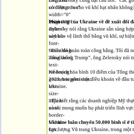
2010262"
Ông Zelensky cũng đặt câu hỏi: "Các gói
scrolling="no"
có được trao cho vũ khí hạt nhân không?
width="0"
height="0"
Phản ứng của Ukraine về đề xuất đổi đấ
style="-
Zelensky nói rằng Ukraine sẵn sàng hợp 
webkit-
này bảo vệ lãnh thổ bằng vũ khí, sự hiệ
font-
smoothing:
“Điều đó hoàn toàn công bằng. Tôi đã n
antialiased;
Tổng thống Trump”, ông Zelensky nói tr
text-
rendering:
Kế hoạch hòa bình 10 điểm của Tổng thố
geometricprecision;
2023, bao gồm một điều khoản về đầu t
text-
Ukraine.
size-
adjust:
“Tôi biết rằng các doanh nghiệp Mỹ thự
none;
và tôi mong muốn họ phát triển lĩnh vực
border-
width:
Ukraine luân chuyển 50.000 binh sĩ ở t
0px;
Lực lượng Vũ trang Ukraine, trong một t