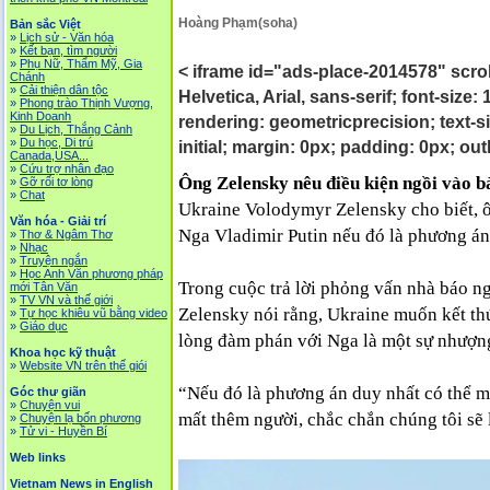
Hoàng Phạm(soha)
Bản sắc Việt
»
Lịch sử - Văn hóa
»
Kết bạn, tìm người
»
Phụ Nữ, Thẩm Mỹ, Gia
< iframe id="ads-place-2014578" scrol
Chánh
»
Cải thiện dân tộc
Helvetica, Arial, sans-serif; font-size:
»
Phong trào Thịnh Vượng,
Kinh Doanh
rendering: geometricprecision; text-si
»
Du Lịch, Thắng Cảnh
»
Du học, Di trú
initial; margin: 0px; padding: 0px; out
Canada,USA...
»
Cứu trợ nhân đạo
Ông Zelensky nêu điều kiện ngồi vào 
»
Gỡ rối tơ lòng
»
Chat
Ukraine Volodymyr Zelensky cho biết, 
Văn hóa - Giải trí
Nga Vladimir Putin nếu đó là phương án
»
Thơ & Ngâm Thơ
»
Nhạc
»
Truyện ngắn
»
Học Anh Văn phương pháp
Trong cuộc trả lời phỏng vấn nhà báo n
mới Tân Văn
»
TV VN và thế giới
Zelensky nói rằng, Ukraine muốn kết th
»
Tự học khiêu vũ bằng video
»
Giáo dục
lòng đàm phán với Nga là một sự nhượn
Khoa học kỹ thuật
»
Website VN trên thế giói
“Nếu đó là phương án duy nhất có thể m
Góc thư giãn
»
Chuyện vui
mất thêm người, chắc chắn chúng tôi sẽ
»
Chuyện lạ bốn phương
»
Tử vi - Huyền Bí
Web links
Vietnam News in English