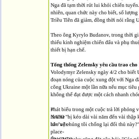
Nga đã tạm thời rút lui khỏi chiến tuyến
nhiên, quan chức này cho biết, số lượng
Triều Tiên đã giảm, đồng thời nói rằng U
Theo ông Kyrylo Budanov, trong thời gia
thiếu kinh nghiệm chiến đấu và phụ thuộ
thiết bị hạn chế.
Tổng thống Zelensky yêu cầu trao cho 
Volodymyr Zelensky ngày 4/2 cho biết U
đoạn nóng của cuộc xung đột với Nga đã
công Ukraine một lần nữa nếu mục tiêu 
không thể đạt được một cách nhanh chó
<
Phát biểu trong một cuộc trả lời phỏng 
iframe
NATO "bị kéo dài vài năm đến vài thập kỷ
id="ads-
bảo vệ chúng tôi chống lại đối thủ này?
place-