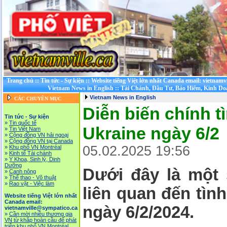
Trang chủ
::
Tin tức - Sự kiện
::
Website tiếng Việt lớn nhất Canada email: vietnamv
Vietnam News in English
::
Tài Chánh, Đầu Tư, Bảo Hiểm, Kinh D
Vietnam News in English
CÁC CHUYÊN MỤC
Diễn biến chính t
Tin tức - Sự kiện
»
Tin quốc tế
Ukraine ngày 6/2
»
Tin Việt Nam
»
Cộng đồng VN hải ngoại
»
Cộng đồng VN tại Canada
05.02.2025 19:56
»
Khu phố VN Montréal
»
Kinh tế Tài chánh
»
Y Khoa, Sinh lý, Dinh
Dưỡng
Dưới đây là một 
»
Canh nông
»
Thể thao - Võ thuật
»
Rao vặt - Việc làm
liên quan đến tìn
Website tiếng Việt lớn nhất
Canada email:
ngày 6/2/2024.
vietnamville@sympatico.ca
»
Cần mời nhiều thương gia
VN từ khắp hoàn cầu để phát
triễn khu phố VN Montréal