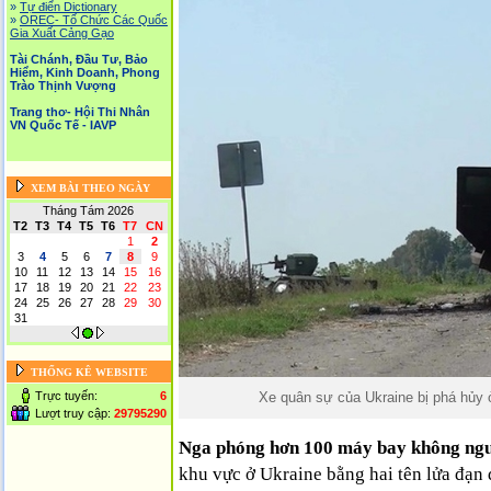
»
Tự điển Dictionary
»
OREC- Tố Chức Các Quốc
Gia Xuất Cảng Gạo
Tài Chánh, Đầu Tư, Bảo
Hiểm, Kinh Doanh, Phong
Trào Thịnh Vượng
Trang thơ- Hội Thi Nhân
VN Quốc Tế - IAVP
XEM BÀI THEO NGÀY
Tháng Tám 2026
T2
T3
T4
T5
T6
T7
CN
1
2
3
4
5
6
7
8
9
10
11
12
13
14
15
16
17
18
19
20
21
22
23
24
25
26
27
28
29
30
31
THỐNG KÊ WEBSITE
Xe quân sự của Ukraine bị phá hủy 
Trực tuyến:
6
Lượt truy cập:
29795290
Nga phóng hơn 100 máy bay không ngư
khu vực ở Ukraine bằng hai tên lửa đạn