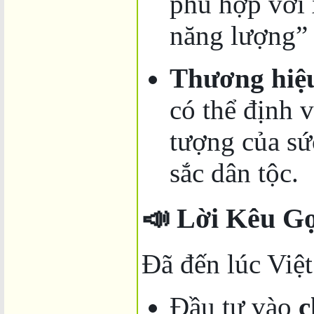
phù hợp với
năng lượng” 
Thương hiệu
có thể định 
tượng của sức
sắc dân tộc.
📣 Lời Kêu G
Đã đến lúc Việ
Đầu tư vào
c