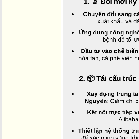
1. 🔬 Đổi mới kỹ
Chuyển đổi sang cà
xuất khẩu và đ
Ứng dụng công nghệ 
bệnh để tối ư
Đầu tư vào chế biến
hòa tan, cà phê viên n
2. 📦 Tái cấu trú
Xây dựng trung tâm
Nguyên
: Giảm chi 
Kết nối trực tiếp 
Alibab
Thiết lập hệ thống t
để xác minh vùng trồ