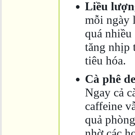
Liều lượn
mỗi ngày 
quá nhiều 
tăng nhịp 
tiêu hóa.
Cà phê de
Ngay cả c
caffeine v
quả phòng
nhờ các hợ