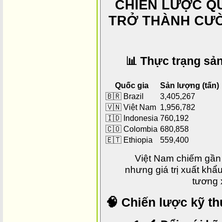
CHIẾN LƯỢC QU
TRỞ THÀNH CƯ
📊 Thực trạng sản
Quốc gia
Sản lượng (tấn)
🇧🇷 Brazil
3,405,267
🇻🇳 Việt Nam
1,956,782
🇮🇩 Indonesia
760,192
🇨🇴 Colombia
680,858
🇪🇹 Ethiopia
559,400
Việt Nam chiếm gần
nhưng giá trị xuất kh
tương 
🧠 Chiến lược kỹ th