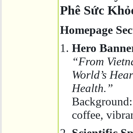
Phê Sức Khỏ
Homepage Sec
Hero Banne
“From Vietna
World’s Hea
Health.”
Background:
coffee, vibra
Scientific S