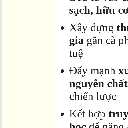
sạch, hữu c
Xây dựng
th
gia
gắn cà ph
tuệ
Đẩy mạnh
x
nguyên chất
chiến lược
Kết hợp
tru
học
để nâng 