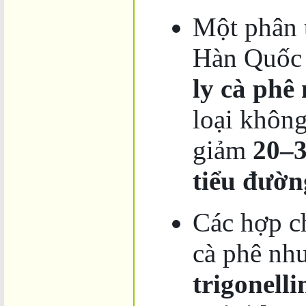
Một phân 
Hàn Quốc 
ly cà phê
loại không
giảm
20–
tiểu đườn
Các hợp ch
cà phê nh
trigonelli