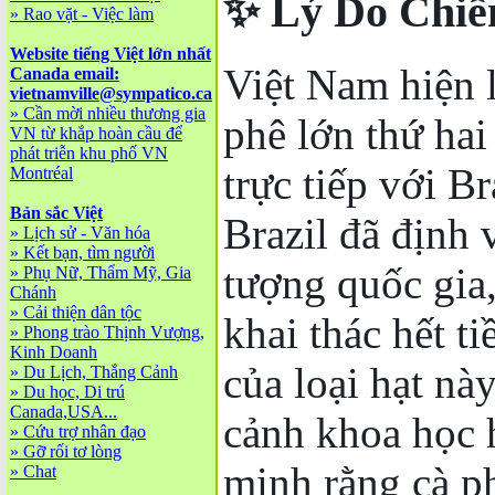
✨ Lý Do Chiế
»
Rao vặt - Việc làm
Website tiếng Việt lớn nhất
Việt Nam hiện l
Canada email:
vietnamville@sympatico.ca
»
Cần mời nhiều thương gia
phê lớn thứ hai
VN từ khắp hoàn cầu để
phát triễn khu phố VN
trực tiếp với B
Montréal
Bản sắc Việt
Brazil đã định 
»
Lịch sử - Văn hóa
»
Kết bạn, tìm người
tượng quốc gia
»
Phụ Nữ, Thẩm Mỹ, Gia
Chánh
»
Cải thiện dân tộc
khai thác hết t
»
Phong trào Thịnh Vượng,
Kinh Doanh
của loại hạt nà
»
Du Lịch, Thắng Cảnh
»
Du học, Di trú
Canada,USA...
cảnh khoa học 
»
Cứu trợ nhân đạo
»
Gỡ rối tơ lòng
minh rằng cà p
»
Chat