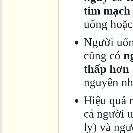
tim mạch
uống hoặc
Người uốn
cũng có
n
thấp hơn
nguyên nh
Hiệu quả 
cả người 
ly) và ng