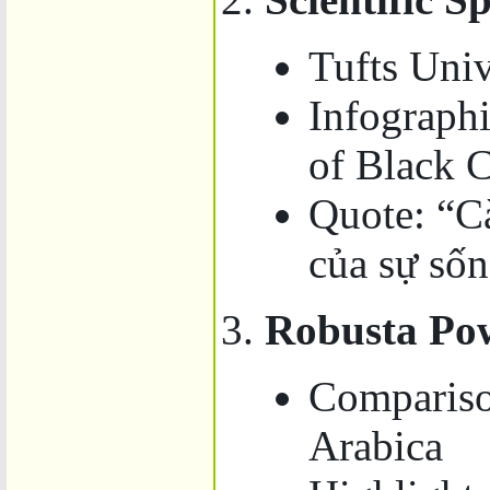
Tufts Uni
Infographi
of Black 
Quote: “C
của sự sốn
Robusta Po
Compariso
Arabica