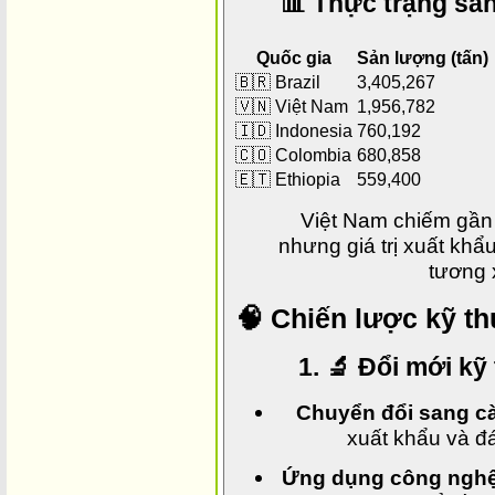
📊 Thực trạng sản
Quốc gia
Sản lượng (tấn)
🇧🇷 Brazil
3,405,267
🇻🇳 Việt Nam
1,956,782
🇮🇩 Indonesia
760,192
🇨🇴 Colombia
680,858
🇪🇹 Ethiopia
559,400
Việt Nam chiếm gần
nhưng giá trị xuất kh
tương 
🧠 Chiến lược kỹ th
1. 🔬 Đổi mới kỹ
Chuyển đổi sang cà
xuất khẩu và đ
Ứng dụng công nghệ 