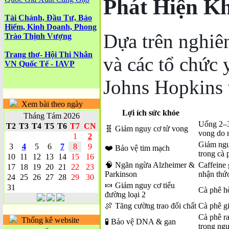
Phát Hiện K
Tài Chánh, Đầu Tư, Bảo
Hiểm, Kinh Doanh, Phong
Dựa trên nghiên
Trào Thịnh Vượng
Trang thơ- Hội Thi Nhân
và các tổ chức 
VN Quốc Tế - IAVP
Johns Hopkins 
Xem bài theo ngày
Lợi ích sức khỏe
Tháng Tám 2026
Uống 2–3
T2
T3
T4
T5
T6
T7
CN
🧬 Giảm nguy cơ tử vong
vong do 
1
2
Giảm ngu
3
4
5
6
7
8
9
❤️ Bảo vệ tim mạch
trong cà 
10
11
12
13
14
15
16
🧠 Ngăn ngừa Alzheimer &
Caffeine 
17
18
19
20
21
22
23
Parkinson
nhận thứ
24
25
26
27
28
29
30
🍬 Giảm nguy cơ tiểu
31
Cà phê hỗ
đường loại 2
🍖 Tăng cường trao đổi chất
Cà phê gi
Cà phê r
Thống kê website
🧪 Bảo vệ DNA & gan
trong ng