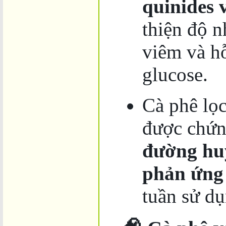
quinides 
thiện độ n
viêm và h
glucose.
Cà phê lọc
được chứ
đường huy
phản ứng 
tuần sử dụ