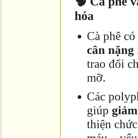
🧠 Cà phê v
hóa
Cà phê có 
cân nặng
trao đổi c
mỡ.
Các polyp
giúp
giảm
thiện chứ
máu – yếu 