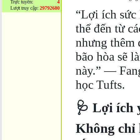
Trực tuyến:
4
Lượt truy cập:
29792680
“Lợi ích sức
thể đến từ cá
nhưng thêm 
bão hòa sẽ l
này.” — Fan
học Tufts.
🩺 Lợi ích 
Không chỉ 