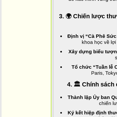
3. 🌍 Chiến lược th
Định vị “Cà Phê Sức
khoa học về lợi
Xây dựng biểu tượn
Tổ chức “Tuần lễ C
Paris, Toky
4. 🏛️ Chính sách
Thành lập Ủy ban Qu
chiến l
Ký kết hiệp định th