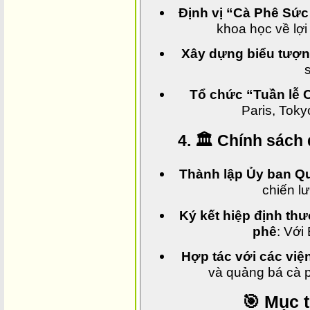
Định vị “Cà Phê Sức
khoa học về lợi
Xây dựng biểu tượn
Tổ chức “Tuần lễ C
Paris, Toky
4. 🏛️ Chính sách
Thành lập Ủy ban Qu
chiến l
Ký kết hiệp định th
phê
: Với
Hợp tác với các việ
và quảng bá cà p
🎯 Mục 