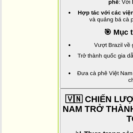
phê
: Với
Hợp tác với các việ
và quảng bá cà p
🎯 Mục 
Vượt Brazil về 
Trở thành quốc gia d
Đưa cà phê Việt Nam 
c
🇻🇳 CHIẾN LƯ
NAM TRỞ THÀN
T