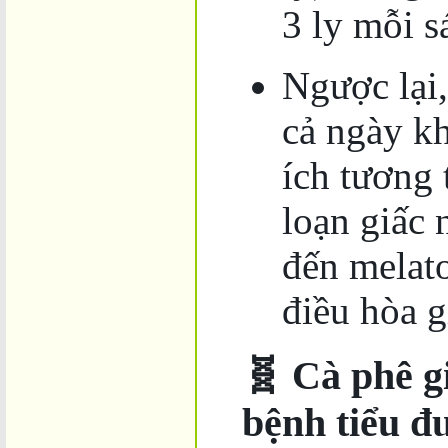
3 ly mỗi s
Ngược lại,
cả ngày kh
ích tương 
loạn giấc
đến melat
điều hòa g
🧬 Cà phê g
bệnh tiểu đ