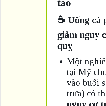
táo
☕ Uống cà p
giảm nguy c
quỵ
Một nghiê
tại Mỹ ch
vào buổi s
trưa) có t
nguy cơ t