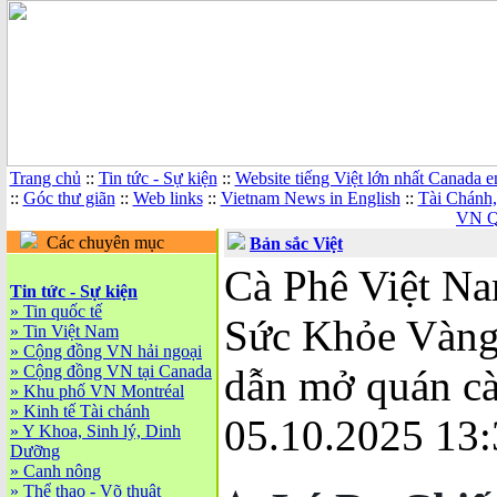
Trang chủ
::
Tin tức - Sự kiện
::
Website tiếng Việt lớn nhất Canada 
::
Góc thư giãn
::
Web links
::
Vietnam News in English
::
Tài Chánh
VN Q
Các chuyên mục
Bản sắc Việt
Cà Phê Việt N
Tin tức - Sự kiện
»
Tin quốc tế
Sức Khỏe Vàng
»
Tin Việt Nam
»
Cộng đồng VN hải ngoại
»
Cộng đồng VN tại Canada
dẫn mở quán cà
»
Khu phố VN Montréal
»
Kinh tế Tài chánh
05.10.2025 13:
»
Y Khoa, Sinh lý, Dinh
Dưỡng
»
Canh nông
»
Thể thao - Võ thuật