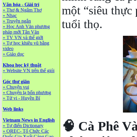
Văn hóa - Giải trí
một “siêu thực 
»
Thơ & Ngâm Thơ
»
Nhạc
tuổi thọ.
»
Truyện ngắn
»
Học Anh Văn phương
pháp mới Tân Văn
»
TV VN và thế giới
»
Tự học khiêu vũ bằng
video
»
Giáo dục
Khoa học kỹ thuật
»
Website VN trên thế giói
Góc thư giãn
»
Chuyện vui
»
Chuyện lạ bốn phương
»
Tử vi - Huyền Bí
Web links
Vietnam News in English
🧠 Cà Phê V
»
Tự điển Dictionary
»
OREC- Tố Chức Các
Quốc Gia Xuất Cảng Gạo