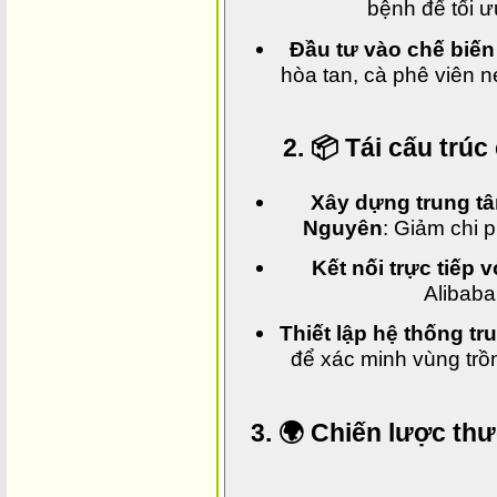
bệnh để tối ư
Đầu tư vào chế biến
hòa tan, cà phê viên n
2. 📦 Tái cấu trú
Xây dựng trung tâm
Nguyên
: Giảm chi 
Kết nối trực tiếp 
Alibab
Thiết lập hệ thống t
để xác minh vùng trồ
3. 🌍 Chiến lược th