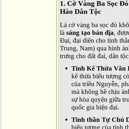
1. Cờ Vàng Ba Sọc Đỏ
Hào Dân Tộc
Lá cờ vàng ba sọc đỏ kh
là
sáng tạo bản địa
, đượ
Đại, đại diện cho tinh th
Trung, Nam) qua hình ảnh
trưng cho đất đai, dân tộc
Tính Kế Thừa Văn 
kế thừa biểu tượng c
của triều Nguyễn, ph
mà không hề chịu ảnh
sự hòa quyện giữa t
quốc gia hiện đại.
Tinh thần Tự Chủ 
biểu tượng của tinh 