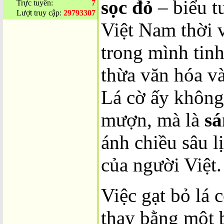
sọc đỏ
– biểu t
Trực tuyến:
7
Lượt truy cập:
29793307
Việt Nam thời 
trong mình tinh
thừa văn hóa và
Lá cờ ấy không
mượn, mà là
sá
ánh chiều sâu l
của người Việt.
Việc gạt bỏ lá 
thay bằng một 