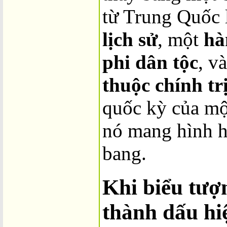
từ Trung Quốc 
lịch sử
, một
hà
phi dân tộc
, v
thuộc chính tr
quốc kỳ của một
nó mang hình hà
bang.
Khi biểu tượ
thành dấu hiệ