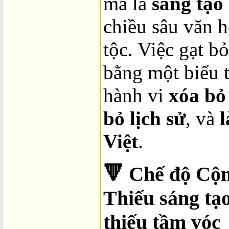
mà là
sáng tạo
chiều sâu văn 
tộc. Việc gạt b
bằng một biểu t
hành vi
xóa bỏ
bỏ lịch sử
, và
l
Việt
.
🔻
Chế độ Cộn
Thiếu sáng tạo
thiếu tầm vóc