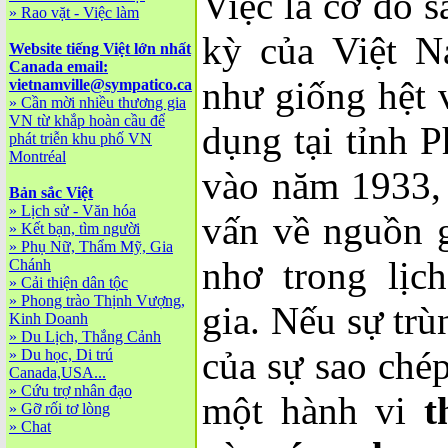
Việc lá cờ đỏ s
»
Rao vặt - Việc làm
kỳ của Việt N
Website tiếng Việt lớn nhất
Canada email:
như giống hệt 
vietnamville@sympatico.ca
»
Cần mời nhiều thương gia
VN từ khắp hoàn cầu để
dụng tại tỉnh 
phát triễn khu phố VN
Montréal
vào năm 1933, 
Bản sắc Việt
»
Lịch sử - Văn hóa
vấn về nguồn 
»
Kết bạn, tìm người
»
Phụ Nữ, Thẩm Mỹ, Gia
nhơ trong lịc
Chánh
»
Cải thiện dân tộc
»
Phong trào Thịnh Vượng,
gia. Nếu sự trù
Kinh Doanh
»
Du Lịch, Thắng Cảnh
của sự sao chép
»
Du học, Di trú
Canada,USA...
»
Cứu trợ nhân đạo
một hành vi
t
»
Gỡ rối tơ lòng
»
Chat