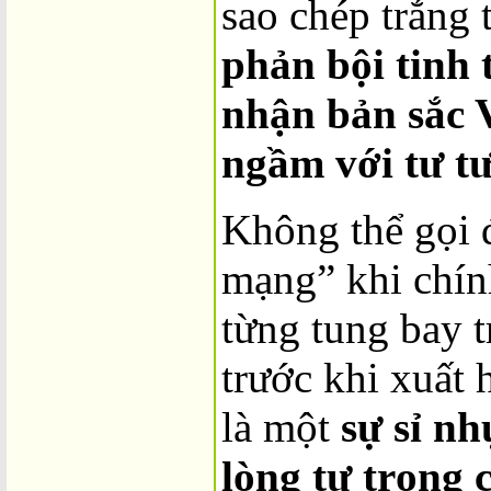
sao chép trắng 
phản bội tinh 
nhận bản sắc 
ngầm với tư tư
Không thể gọi đ
mạng” khi chín
từng tung bay 
trước khi xuất 
là một
sự sỉ nh
lòng tự trọng 