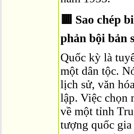
🟥
Sao chép b
phản bội bản 
Quốc kỳ là tuyê
một dân tộc. Nó
lịch sử, văn hó
lập. Việc chọn 
về một tỉnh Tr
tượng quốc gia 