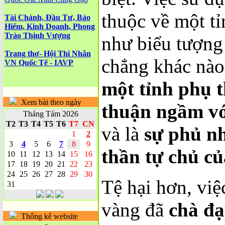
thuộc về một t
Tài Chánh, Đầu Tư, Bảo
Hiểm, Kinh Doanh, Phong
Trào Thịnh Vượng
như biểu tượng
Trang thơ- Hội Thi Nhân
chẳng khác nà
VN Quốc Tế - IAVP
một tỉnh phụ 
Xem bài theo ngày
thuận ngầm vớ
Tháng Tám 2026
T2
T3
T4
T5
T6
T7
CN
và là
sự phủ nh
1
2
3
4
5
6
7
8
9
thần tự chủ củ
10
11
12
13
14
15
16
17
18
19
20
21
22
23
24
25
26
27
28
29
30
Tệ hại hơn, việ
31
vàng đã
chà đạ
Thống kê website