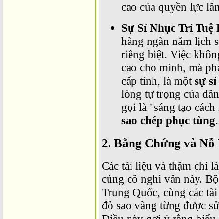
cao của quyền lực lâ
Sự Sỉ Nhục Trí Tuệ
hàng ngàn năm lịch s
riêng biệt. Việc không
cao cho mình, mà phả
cấp tỉnh, là một
sự sỉ
lòng tự trọng của dâ
gọi là "sáng tạo cách
sao chép phục tùng
.
2. Bằng Chứng và Nỗ 
Các tài liệu và thậm chí 
củng cố nghi vấn này. B
Trung Quốc, cùng các tài l
đỏ sao vàng từng được s
Điều này gợi ý rằng biểu