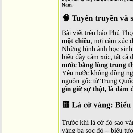
Nam
.
🧠
Tuyên truyền và 
Bài viết trên báo Phú Thọ
một chiều
, nơi cảm xúc đ
Những hình ảnh học sinh x
biểu đầy cảm xúc, tất cả
nước bằng lòng trung t
Yêu nước không đồng nghĩ
nguồn gốc từ Trung Quố
gìn giữ sự thật, là dám đ
🟨
Lá cờ vàng: Biểu
Trước khi lá cờ đỏ sao và
vàng ba sọc đỏ – biểu tư