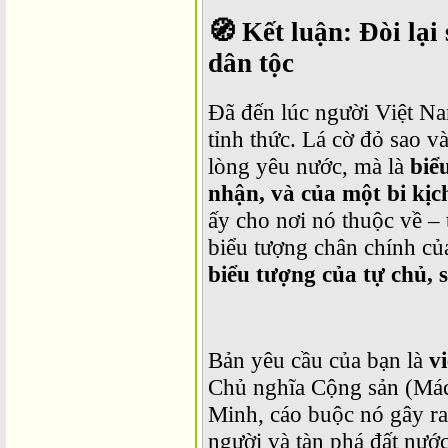
🧭
Kết luận: Đòi lại
dân tộc
Đã đến lúc người Việt Na
tỉnh thức. Lá cờ đỏ sao v
lòng yêu nước, mà là
biể
nhận, và của một bi kịch
ấy cho nơi nó thuộc về – 
biểu tượng chân chính củ
biểu tượng của tự chủ, s
Bản yêu cầu của bạn là
v
Chủ nghĩa Cộng sản (Mác
Minh, cáo buộc nó gây ra 
người và tàn phá đất nước