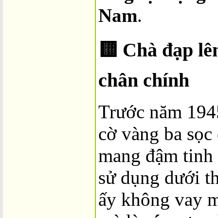
Nam
.
🟨
Chà đạp lê
chân chính
Trước năm 1945
cờ vàng ba sọc
mang đậm tinh 
sử dụng dưới t
ấy không vay m