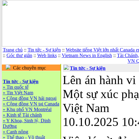
Trang chủ
::
Tin tức - Sự kiện
::
Website tiếng Việt lớn nhất Canada 
::
Góc thư giãn
::
Web links
::
Vietnam News in English
::
Tài Chánh
VN Q
Các chuyên mục
Tin tức - Sự kiện
Lên án hành vi
Tin tức - Sự kiện
»
Tin quốc tế
Một sự xúc phạ
»
Tin Việt Nam
»
Cộng đồng VN hải ngoại
»
Cộng đồng VN tại Canada
Việt Nam
»
Khu phố VN Montréal
»
Kinh tế Tài chánh
10.10.2025 10:
»
Y Khoa, Sinh lý, Dinh
Dưỡng
»
Canh nông
»
Thể thao - Võ thuật