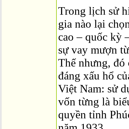
Trong lịch sử h
gia nào lại chọ
cao – quốc kỳ 
sự vay mượn từ
Thế nhưng, đó c
đáng xấu hổ củ
Việt Nam: sử d
vốn từng là biể
quyền tỉnh Phú
năm 1933.