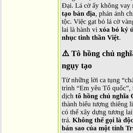
Đại. Lá cờ ấy không vay
tạo bản địa
, phản ánh ch
tộc. Việc gạt bỏ lá cờ và
lai là hành vi
xóa bỏ ký 
nhục tinh thần Việt
.
⚠️
Tô hồng chủ nghĩ
ngụy tạo
Từ những lời ca tụng “c
trình “Em yêu Tổ quốc”, t
dịch
tô hồng chủ nghĩa 
thành biểu tượng thiêng 
có thể xây dựng tương lai
trá.
Không thể gọi là độc
bản sao của một tỉnh T