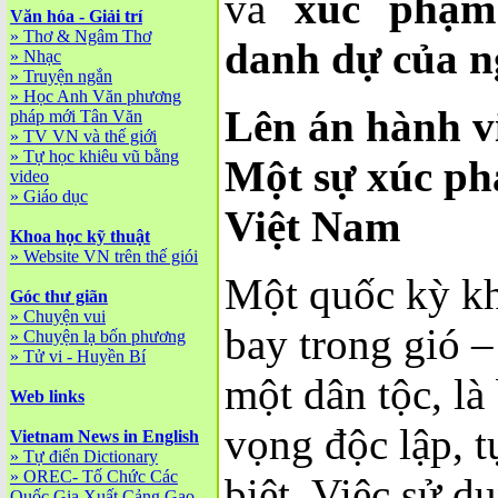
và
xúc phạm
Văn hóa - Giải trí
»
Thơ & Ngâm Thơ
danh dự của n
»
Nhạc
»
Truyện ngắn
»
Học Anh Văn phương
Lên án hành v
pháp mới Tân Văn
»
TV VN và thế giới
»
Tự học khiêu vũ bằng
Một sự xúc ph
video
»
Giáo dục
Việt Nam
Khoa học kỹ thuật
»
Website VN trên thế giói
Một quốc kỳ kh
Góc thư giãn
»
Chuyện vui
bay trong gió –
»
Chuyện lạ bốn phương
»
Tử vi - Huyền Bí
một dân tộc, là
Web links
vọng độc lập, t
Vietnam News in English
»
Tự điển Dictionary
»
OREC- Tố Chức Các
biệt. Việc sử d
Quốc Gia Xuất Cảng Gạo