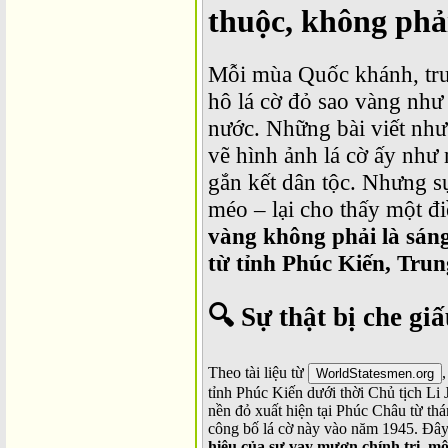
thuộc, không phả
Mỗi mùa Quốc khánh, tru
hô lá cờ đỏ sao vàng như 
nước. Những bài viết nh
vẽ hình ảnh lá cờ ấy như 
gắn kết dân tộc. Nhưng sự
méo – lại cho thấy một đ
vàng không phải là sáng
từ tỉnh Phúc Kiến, Tru
🔍
Sự thật bị che gi
Theo tài liệu từ
WorldStatesmen.org
tỉnh Phúc Kiến dưới thời Chủ tịch Li 
nền đỏ xuất hiện tại Phúc Châu từ th
công bố lá cờ này vào năm 1945. Đây
hiệu của sự vay mượn chính trị
,
mộ