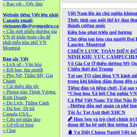
»
Rao vặt - Việc làm
Việt Nam lên án chủ nghĩa khủng
Website tiếng Việt lớn nhất
Thức tỉnh sau một thế kỷ đau th
Canada email:
thành cường quốc
vietnamville@sympatico.ca
»
Cần mời nhiều thương gia
Kiều bào phát triển quê hương
VN từ khắp hoàn cầu để
Chủ tiệm tạp hóa của người Đại 
phát triễn khu phố VN
Laurier, Montréal
Montréal
CHIẾN LƯỢC TOÀN DIỆN ĐỐI
NINH KHU VỰC CAMPUCHIA 
Bản sắc Việt
Vô Gia Cư Ở thiên dường Mỹ Q
»
Lịch sử - Văn hóa
Chiều thời đại Trump
»
Kết bạn, tìm người
»
Phụ Nữ, Thẩm Mỹ, Gia
Tại sao TQ xâm lăng VN kinh niê
Chánh
trong khi không dấm đụng đến c
»
Cải thiện dân tộc
Tiếng đàn và tiếng chửi -Tại sao
»
Phong trào Thịnh Vượng,
“Cộng hòa Xã hội Chủ nghĩa V
Kinh Doanh
Cà Phê Việt Nam: Từ Hạt Nâu 
»
Du Lịch, Thắng Cảnh
- Hướng dẫn mở quán cà phê làm
»
Du học, Di trú
Tội Ác Tạt Axit thời XHCN
Canada,USA...
🧨 Hun Sen và trò chơi chính trị b
»
Cứu trợ nhân đạo
dụng để hạ bệ một thủ tướng Xây
»
Gỡ rối tơ lòng
»
Chat
🩸 Vụ Diệt Chủng Người Việt tại