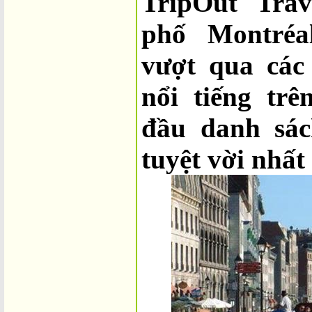
TripOut Trav
phố Montréa
vượt qua các
nổi tiếng trê
đầu danh sá
tuyệt vời nhất 