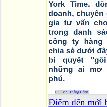
York Time, đồ
doanh, chuyên 
gia tư vấn ch
trong danh sá
công ty hàng 
chia sẻ dưới đâ
bí quyết "gố
những ai mơ ư
phú.
Du Lịch, Thắng Cảnh
Điểm đến mới h