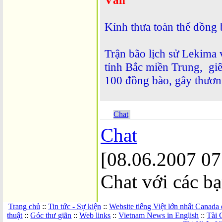
Văn
Kính thưa toàn thể đồng 
Trận bão lịch sử Lekima 
tỉnh Bắc miền Trung, giê
100 đồng bào, gây thươn
Chat
Chat
[08.06.2007 07
Chat với các bạ
Trang chủ
::
Tin tức - Sự kiện
::
Website tiếng Việt lớn nhất Canada
thuật
::
Góc thư giãn
::
Web links
::
Vietnam News in English
::
Tài 