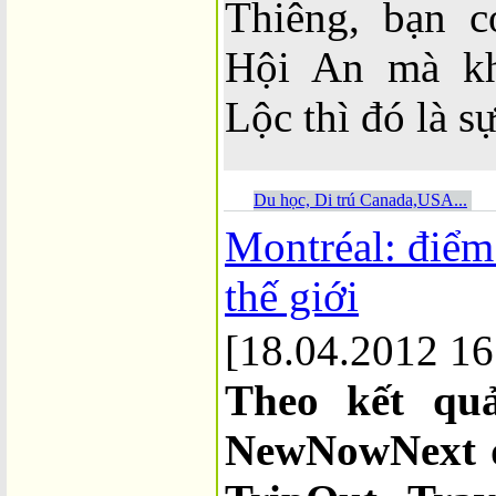
Thiêng, bạn 
Hội An mà kh
Lộc thì đó là sự
Du học, Di trú Canada,USA...
Montréal: điểm 
thế giới
[18.04.2012 16
Theo kết qu
NewNowNext do