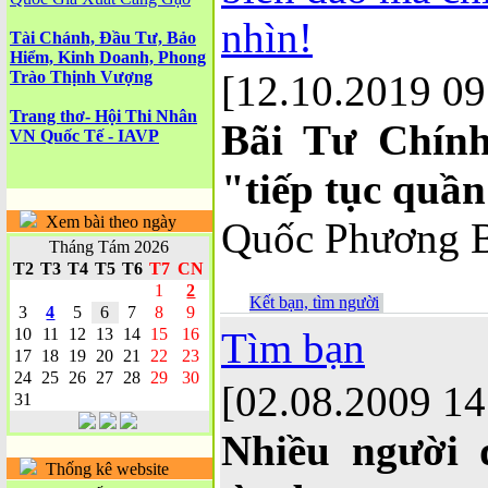
nhìn!
Tài Chánh, Đầu Tư, Bảo
Hiểm, Kinh Doanh, Phong
Trào Thịnh Vượng
[12.10.2019 09
Trang thơ- Hội Thi Nhân
Bãi Tư Chín
VN Quốc Tế - IAVP
"tiếp tục quầ
Xem bài theo ngày
Quốc Phương B
Tháng Tám 2026
T2
T3
T4
T5
T6
T7
CN
1
2
Kết bạn, tìm người
3
4
5
6
7
8
9
10
11
12
13
14
15
16
Tìm bạn
17
18
19
20
21
22
23
24
25
26
27
28
29
30
[02.08.2009 14
31
Nhiều người
Thống kê website