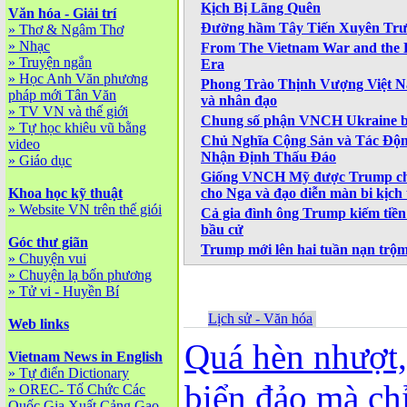
Kịch Bị Lãng Quên
Văn hóa - Giải trí
Đường hầm Tây Tiến Xuyên Trư
»
Thơ & Ngâm Thơ
»
Nhạc
From The Vietnam War and the 
»
Truyện ngắn
Era
»
Học Anh Văn phương
Phong Trào Thịnh Vượng Việt Na
pháp mới Tân Văn
và nhân đạo
»
TV VN và thế giới
Chung số phận VNCH Ukraine bị
»
Tự học khiêu vũ bằng
Chủ Nghĩa Cộng Sản và Tác Độn
video
Nhận Định Thấu Đáo
»
Giáo dục
Giống VNCH Mỹ được Trump chỉ
Khoa học kỹ thuật
cho Nga và đạo diễn màn bi kịch
»
Website VN trên thế giói
Cả gia đình ông Trump kiếm tiền 
bầu cử
Góc thư giãn
Trump mới lên hai tuần nạn trộm 
»
Chuyện vui
»
Chuyện lạ bốn phương
»
Tử vi - Huyền Bí
Lịch sử - Văn hóa
Web links
Quá hèn nhượt
Vietnam News in English
»
Tự điển Dictionary
biển đảo mà chỉ
»
OREC- Tố Chức Các
Quốc Gia Xuất Cảng Gạo