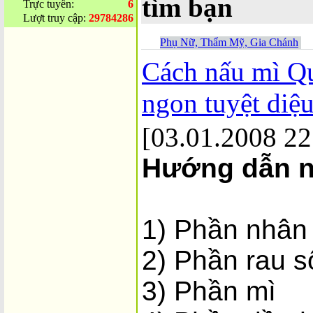
tìm bạn
Trực tuyến:
6
Lượt truy cập:
29784286
Phụ Nữ, Thẩm Mỹ, Gia Chánh
Cách nấu mì Q
ngon tuyệt diệ
[03.01.2008 22
Hướng dẫn n
1) Phần nhân
2) Phần rau 
3) Phần mì