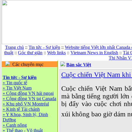
Trang chủ
::
Tin tức - Sự kiện
::
Website tiếng Việt lớn nhất Canada
thuật
::
Góc thư giãn
::
Web links
::
Vietnam News in English
::
Tài 
Thi Nhân V
Các chuyên mục
Bản sắc Việt
Cuộc chiến Việt Nam khi n
Tin tức - Sự kiện
»
Tin quốc tế
Cuộc chiến Việt Nam bắt
»
Tin Việt Nam
»
Cộng đồng VN hải ngoại
mà bằng tiếng 
người lớn
»
Cộng đồng VN tại Canada
bị đẩy vào cuộc chơi nh
»
Khu phố VN Montréal
»
Kinh tế Tài chánh
xúi không bao giờ dám n
»
Y Khoa, Sinh lý, Dinh
Dưỡng
»
Canh nông
»
Thể thao - Võ thuật