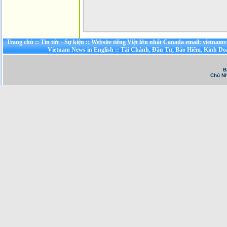
Trang chủ
::
Tin tức - Sự kiện
::
Website tiếng Việt lớn nhất Canada email: vietnamv
Vietnam News in English
::
Tài Chánh, Đầu Tư, Bảo Hiểm, Kinh D
B
Chủ Nh