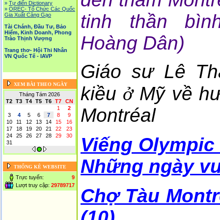
»
Tự điển Dictionary
»
OREC- Tố Chức Các Quốc
tinh thần bìn
Gia Xuất Cảng Gạo
Tài Chánh, Đầu Tư, Bảo
Hiểm, Kinh Doanh, Phong
Hoàng Dân)
Trào Thịnh Vượng
Trang thơ- Hội Thi Nhân
VN Quốc Tế - IAVP
Giáo sư Lê Th
XEM BÀI THEO NGÀY
kiều
ở
Mỹ về h
Tháng Tám 2026
T2
T3
T4
T5
T6
T7
CN
Montréal
1
2
3
4
5
6
7
8
9
10
11
12
13
14
15
16
17
18
19
20
21
22
23
24
25
26
27
28
29
30
Viếng Olympic 
31
Những ngày vu
THỐNG KÊ WEBSITE
Trực tuyến:
9
Lượt truy cập:
29789717
Chợ Tàu Montr
(10)..