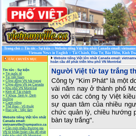
Trang chủ
::
Tin tức - Sự kiện
::
Website tiếng Việt lớn nhất Canada email: vietnamv
Vietnam News in English
::
Tài Chánh, Đầu Tư, Bảo Hiểm, Kinh D
Website tiếng Việt lớn nhất Canada email: vietnam
CÁC CHUYÊN MỤC
hoàn cầu để phát triễn khu phố VN Montréal
Người Việt từ tay trắng t
Tin tức - Sự kiện
»
Tin quốc tế
»
Tin Việt Nam
Công ty "Kim Phát" là một do
»
Cộng đồng VN hải ngoại
»
Cộng đồng VN tại Canada
vài năm nay ở thành phố Mo
»
Khu phố VN Montréal
»
Kinh tế Tài chánh
so với các công ty Việt kiề
»
Y Khoa, Sinh lý, Dinh
Dưỡng
sự quan tâm của nhiều ngư
»
Canh nông
»
Thể thao - Võ thuật
»
Rao vặt - Việc làm
chức quản lý, chiều hướng ph
Website tiếng Việt lớn nhất
bàn tay trắng".
Canada email:
vietnamville@sympatico.ca
»
Cần mời nhiều thương gia
VN từ khắp hoàn cầu để phát
triễn khu phố VN Montréal