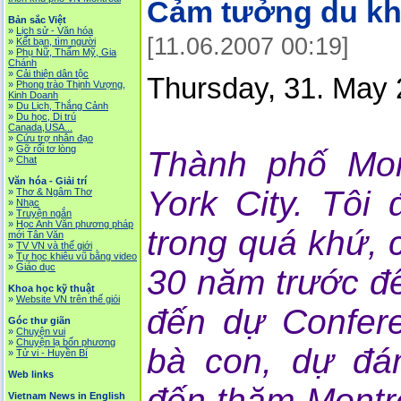
Cảm tưởng du khá
Bản sắc Việt
»
Lịch sử - Văn hóa
[11.06.2007 00:19]
»
Kết bạn, tìm người
»
Phụ Nữ, Thẩm Mỹ, Gia
Chánh
»
Cải thiện dân tộc
Thursday, 31. May 
»
Phong trào Thịnh Vượng,
Kinh Doanh
»
Du Lịch, Thắng Cảnh
»
Du học, Di trú
Canada,USA...
»
Cứu trợ nhân đạo
»
Gỡ rối tơ lòng
Thành phố Mon
»
Chat
Văn hóa - Giải trí
York City. Tôi
»
Thơ & Ngâm Thơ
»
Nhạc
»
Truyện ngắn
»
Học Anh Văn phương pháp
trong quá khứ, c
mới Tân Văn
»
TV VN và thế giới
»
Tự học khiêu vũ bằng video
»
Giáo dục
30 năm trước để
Khoa học kỹ thuật
»
Website VN trên thế giói
đến dự Confer
Góc thư giãn
»
Chuyện vui
»
Chuyện lạ bốn phương
bà con, dự đám
»
Tử vi - Huyền Bí
Web links
đến thăm Montr
Vietnam News in English