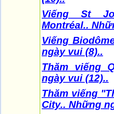
Viếng St Jo
Montréal.. Nh
Viếng Biodôme
ngày vui (8)..
Thăm viếng Q
ngày vui (12)..
Thăm viếng "T
City.. Những n