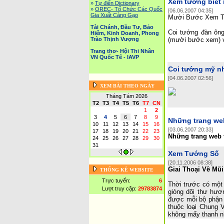
Xem tướng biết
»
Tự điển Dictionary
»
OREC- Tố Chức Các Quốc
[06.06.2007 04:35]
Gia Xuất Cảng Gạo
Mười Bước Xem 
Tài Chánh, Đầu Tư, Bảo
Coi tướng đàn ông
Hiểm, Kinh Doanh, Phong
Trào Thịnh Vượng
(mười bước xem) v
Trang thơ- Hội Thi Nhân
VN Quốc Tế - IAVP
Coi tướng mỹ n
[04.06.2007 02:56]
XEM BÀI THEO NGÀY
Tháng Tám 2026
T2
T3
T4
T5
T6
T7
CN
1
2
3
4
5
6
7
8
9
Những trang web
10
11
12
13
14
15
16
[03.06.2007 20:33]
17
18
19
20
21
22
23
Những trang web t
24
25
26
27
28
29
30
31
Xem Tướng Số
[20.11.2006 08:38]
Giai Thoại Về Mũi
THỐNG KÊ WEBSITE
Trực tuyến:
6
Thời trước có một 
Lượt truy cập:
29783874
giòng dõi thư hươ
được mỗi bộ phận t
thuộc loại Chung 
không mấy thanh nh