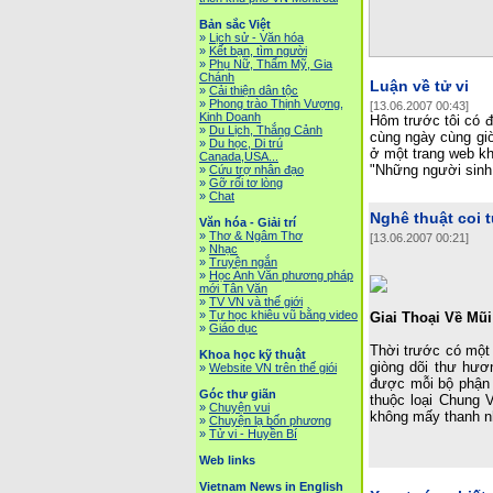
Bản sắc Việt
»
Lịch sử - Văn hóa
»
Kết bạn, tìm người
»
Phụ Nữ, Thẩm Mỹ, Gia
Chánh
Luận về tử vi
»
Cải thiện dân tộc
»
Phong trào Thịnh Vượng,
[13.06.2007 00:43]
Kinh Doanh
Hôm trước tôi có đ
»
Du Lịch, Thắng Cảnh
cùng ngày cùng giờ
»
Du học, Di trú
ở một trang web kh
Canada,USA...
"Những người sinh 
»
Cứu trợ nhân đạo
»
Gỡ rối tơ lòng
»
Chat
Nghê thuật coi 
Văn hóa - Giải trí
»
Thơ & Ngâm Thơ
[13.06.2007 00:21]
»
Nhạc
»
Truyện ngắn
»
Học Anh Văn phương pháp
mới Tân Văn
»
TV VN và thế giới
»
Tự học khiêu vũ bằng video
Giai Thoại Về Mũi
»
Giáo dục
Thời trước có một 
Khoa học kỹ thuật
giòng dõi thư hươ
»
Website VN trên thế giói
được mỗi bộ phận t
Góc thư giãn
thuộc loại Chung 
»
Chuyện vui
không mấy thanh nh
»
Chuyện lạ bốn phương
»
Tử vi - Huyền Bí
Web links
Vietnam News in English