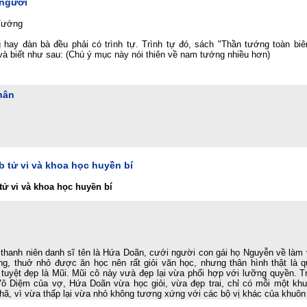
 người
Tướng
 hay đàn bà đều phải có trình tự. Trình tự đó, sách "Thần tướng toàn biê
à biết như sau: (Chú ý mục này nói thiên về nam tướng nhiều hơn)
hân
 tử vi và khoa học huyền bí
ử vi và khoa học huyền bí
thanh niên danh sĩ tên là Hứa Doãn, cưới người con gái họ Nguyễn về làm 
ng, thuở nhỏ được ăn học nên rất giỏi văn học, nhưng thân hình thật là q
uyệt đẹp là Mũi. Mũi cô này vưà đẹp lại vừa phối hợp với lưỡng quyền. Trá
Vô Diệm của vợ, Hứa Doãn vừa học giỏi, vừa đẹp trai, chỉ có mỗi một khu
ã, vì vừa thấp lại vừa nhỏ không tương xứng với các bộ vị khác của khuôn