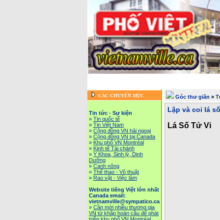
Trang chủ
::
Tin tức - Sự kiện
::
Website tiếng Việ
Vietnam News in English
::
Tài Ch
CÁC CHUYÊN MỤC
Góc thư giãn
»
T
Lập và coi lá 
Tin tức - Sự kiện
»
Tin quốc tế
Lá Số Tử Vi
»
Tin Việt Nam
»
Cộng đồng VN hải ngoại
»
Cộng đồng VN tại Canada
»
Khu phố VN Montréal
»
Kinh tế Tài chánh
»
Y Khoa, Sinh lý, Dinh
Dưỡng
»
Canh nông
»
Thể thao - Võ thuật
»
Rao vặt - Việc làm
Website tiếng Việt lớn nhất
Canada email:
vietnamville@sympatico.ca
»
Cần mời nhiều thương gia
VN từ khắp hoàn cầu để phát
triễn khu phố VN Montréal