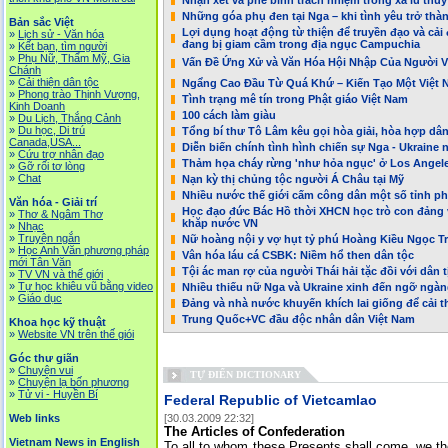
Nhận xét và phê bình trách nhiệm trong xả lũ thủy
Những góa phụ đen tại Nga – khi tình yêu trở thà
Bản sắc Việt
Lợi dụng hoạt động từ thiện để truyền đạo và cải 
»
Lịch sử - Văn hóa
đang bị giam cầm trong địa ngục Campuchia
»
Kết bạn, tìm người
»
Phụ Nữ, Thẩm Mỹ, Gia
Vấn Đề Ứng Xử và Văn Hóa Hội Nhập Của Người V
Chánh
»
Cải thiện dân tộc
Ngẩng Cao Đầu Từ Quá Khứ – Kiến Tạo Một Việt 
»
Phong trào Thịnh Vượng,
Tình trạng mê tín trong Phật giáo Việt Nam
Kinh Doanh
100 cách làm giàu
»
Du Lịch, Thắng Cảnh
»
Du học, Di trú
Tổng bí thư Tô Lâm kêu gọi hòa giải, hòa hợp dân
Canada,USA...
Diễn biến chính tình hình chiến sự Nga - Ukraine 
»
Cứu trợ nhân đạo
Thảm họa cháy rừng 'như hỏa ngục' ở Los Angele
»
Gỡ rối tơ lòng
»
Chat
Nạn kỳ thị chủng tộc người Á Châu tại Mỹ
Nhiều nước thế giới cấm công dân một số tỉnh 
Văn hóa - Giải trí
Học đạo đức Bác Hồ thời XHCN học trò con đảng 
»
Thơ & Ngâm Thơ
khăp nước VN
»
Nhạc
»
Truyện ngắn
Nữ hoàng nội y vợ hụt tỷ phú Hoàng Kiều Ngọc Tr
»
Học Anh Văn phương pháp
Vân hóa láu cá CSBK: Niềm hổ then dân tộc
mới Tân Văn
Tội ác man rợ của người Thái hải tặc đồi với dân 
»
TV VN và thế giới
»
Tự học khiêu vũ bằng video
Nhiều thiếu nữ Nga và Ukraine xinh đến ngỡ ngà
»
Giáo dục
Đảng và nhà nước khuyến khích lai giống để cải t
Trung Quốc+VC đầu độc nhân dân Việt Nam
Khoa học kỹ thuật
»
Website VN trên thế giói
Góc thư giãn
»
Chuyện vui
TỰ ĐIỂN DICTIONARY
»
Chuyện lạ bốn phương
»
Tử vi - Huyền Bí
Federal Republic of Vietcamlao
Web links
[30.03.2009 22:32]
The Articles of Confederation
Vietnam News in English
To all to whom these Presents shall come, we th