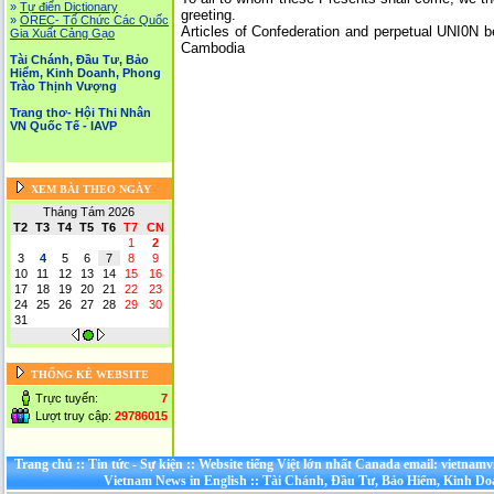
»
Tự điển Dictionary
greeting.
»
OREC- Tố Chức Các Quốc
Articles of Confederation and perpetual
UNI0N
be
Gia Xuất Cảng Gạo
Cambodia
Tài Chánh, Đầu Tư, Bảo
Hiểm, Kinh Doanh, Phong
Trào Thịnh Vượng
Trang thơ- Hội Thi Nhân
VN Quốc Tế - IAVP
XEM BÀI THEO NGÀY
Tháng Tám 2026
T2
T3
T4
T5
T6
T7
CN
1
2
3
4
5
6
7
8
9
10
11
12
13
14
15
16
17
18
19
20
21
22
23
24
25
26
27
28
29
30
31
THỐNG KÊ WEBSITE
Trực tuyến:
7
Lượt truy cập:
29786015
Trang chủ
::
Tin tức - Sự kiện
::
Website tiếng Việt lớn nhất Canada email: vietnamv
Vietnam News in English
::
Tài Chánh, Đầu Tư, Bảo Hiểm, Kinh D