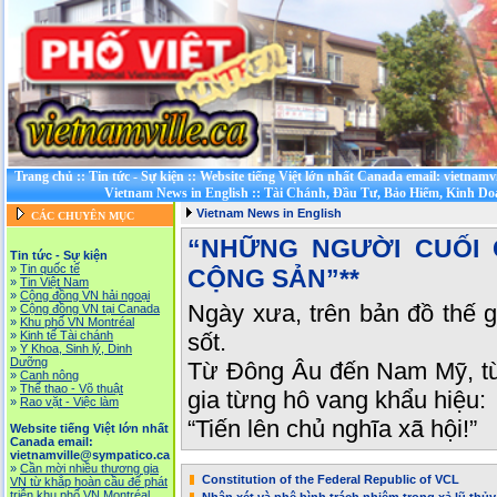
Trang chủ
::
Tin tức - Sự kiện
::
Website tiếng Việt lớn nhất Canada email: vietnamv
Vietnam News in English
::
Tài Chánh, Đầu Tư, Bảo Hiểm, Kinh D
Vietnam News in English
CÁC CHUYÊN MỤC
“NHỮNG NGƯỜI CUỐI 
Tin tức - Sự kiện
»
Tin quốc tế
CỘNG SẢN”**
»
Tin Việt Nam
»
Cộng đồng VN hải ngoại
Ngày xưa, trên bản đồ thế 
»
Cộng đồng VN tại Canada
»
Khu phố VN Montréal
»
Kinh tế Tài chánh
sốt.
»
Y Khoa, Sinh lý, Dinh
Dưỡng
Từ Đông Âu đến Nam Mỹ, từ
»
Canh nông
»
Thể thao - Võ thuật
gia từng hô vang khẩu hiệu:
»
Rao vặt - Việc làm
“Tiến lên chủ nghĩa xã hội!”
Website tiếng Việt lớn nhất
Canada email:
vietnamville@sympatico.ca
»
Cần mời nhiều thương gia
Constitution of the Federal Republic of VCL
VN từ khắp hoàn cầu để phát
triễn khu phố VN Montréal