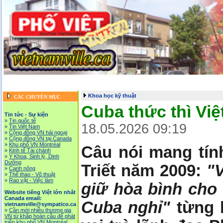
Trang chủ
::
Tin tức - Sự kiện
::
Website tiếng Việt lớn nhất Canada email: vietna
Khoa học kỹ thuật
CÁC CHUYÊN MỤC
Cuba thức thì Việ
Tin tức - Sự kiện
»
Tin quốc tế
18.05.2026 09:19
»
Tin Việt Nam
»
Cộng đồng VN hải ngoại
»
Cộng đồng VN tại Canada
»
Khu phố VN Montréal
Câu nói mang tín
»
Kinh tế Tài chánh
»
Y Khoa, Sinh lý, Dinh
Dưỡng
Triết năm 2009:
"
»
Canh nông
»
Thể thao - Võ thuật
»
Rao vặt - Việc làm
giữ hòa bình cho 
Website tiếng Việt lớn nhất
Canada email:
Cuba nghỉ"
từng 
vietnamville@sympatico.ca
»
Cần mời nhiều thương gia
VN từ khắp hoàn cầu để phát
triễn khu phố VN Montréal