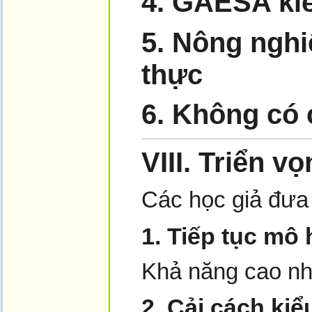
4. GAESA kiể
5. Nông nghi
thực
6. Không có 
VIII.
Triển vọ
Các học giả đưa 
1.
Tiếp tục mô 
Khả năng cao nh
2.
Cải cách kiể