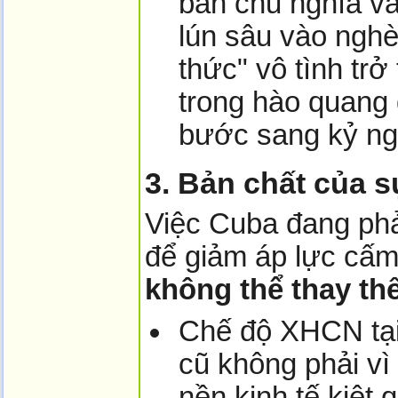
bản chủ nghĩa và
lún sâu vào nghè
thức" vô tình tr
trong hào quang 
bước sang kỷ ng
3. Bản chất của 
Việc Cuba đang phả
để giảm áp lực cấm
không thể thay th
Chế độ XHCN tại
cũ không phải vì
nền kinh tế kiệt