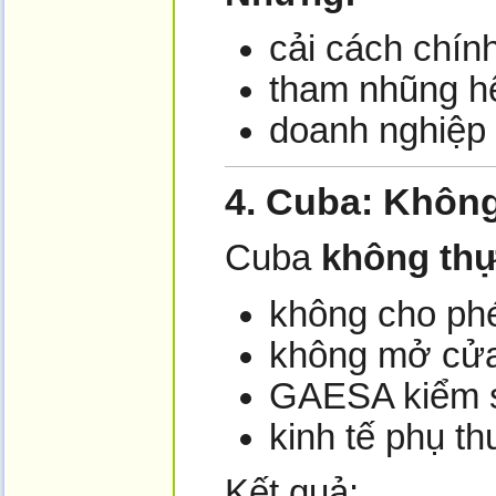
cải cách chính
tham nhũng h
doanh nghiệp 
4. Cuba: Khôn
Cuba
không thự
không cho ph
không mở cửa
GAESA kiểm s
kinh tế phụ t
Kết quả: