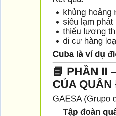
khủng hoảng 
siêu lạm phát
thiếu lương t
di cư hàng loạ
Cuba là ví dụ 
📘
PHẦN II
CỦA QUÂN 
GAESA (Grupo de
Tập đoàn quâ