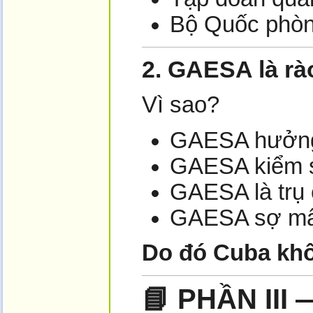
Bộ Quốc phòng
2. GAESA là rà
Vì sao?
GAESA hưởng l
GAESA kiểm s
GAESA là trụ
GAESA sợ mất
Do đó Cuba khô
📘
PHẦN III