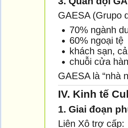
3. Quân đội GA
GAESA (Grupo de
70% ngành du 
60% ngoại tệ
khách sạn, cả
chuỗi cửa hàn
GAESA là “nhà n
IV.
Kinh tế Cu
1. Giai đoạn p
Liên Xô trợ cấp: