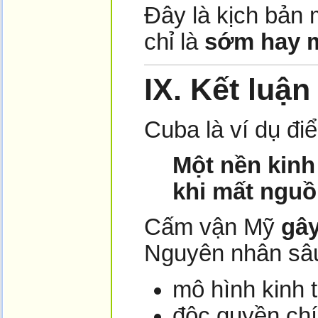
Đây là kịch bản
chỉ là
sớm hay 
IX.
Kết luận
Cuba là ví dụ đi
Một nền kinh 
khi mất nguồ
Cấm vận Mỹ
gây
Nguyên nhân sâ
mô hình kinh t
độc quyền chín