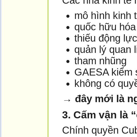
Các nhà kinh tế 
mô hình kinh t
quốc hữu hóa
thiếu động lực
quản lý quan l
tham nhũng
GAESA kiểm s
không có quy
→
đây mới là n
3. Cấm vận là “
Chính quyền Cu