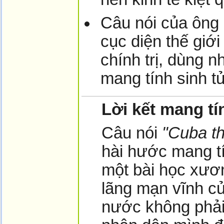
Câu nói của ông 
cục diện thế giớ
chính trị, dùng n
mang tính sinh t
Lời kết mang t
Câu nói
"Cuba th
hài hước mang tí
một bài học xươn
lãng mạn vĩnh c
nước không phải 