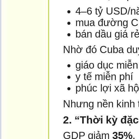
4–6 tỷ USD/
mua đường Cu
bán dầu giá r
Nhờ đó Cuba duy 
giáo dục miễn
y tế miễn phí
phúc lợi xã hộ
Nhưng nền kinh 
2. “Thời kỳ đặc
GDP giảm
35%
.