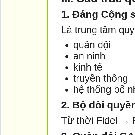
1. Đảng Cộng 
Là trung tâm quy
quân đội
an ninh
kinh tế
truyền thông
hệ thống bổ n
2. Bộ đôi quyề
Từ thời Fidel →