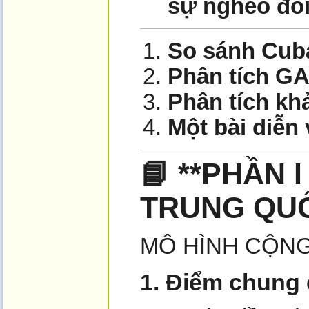
sự nghèo đói
So sánh Cuba
Phân tích GA
Phân tích kh
Một bài diễn
📘 **PHẦN 
TRUNG QU
MÔ HÌNH CỘNG
1. Điểm chung 