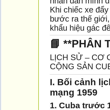
nhân dân mình đ
Khi chiếc xe đẩy
bước ra thế giới
khẩu hiệu gác đê
📘 **PHÂN
LỊCH SỬ – CƠ
CỘNG SẢN CUB
I.
Bối cảnh lị
mạng 1959
1. Cuba trước 