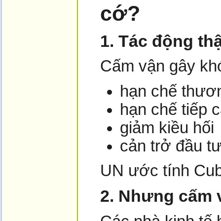
cớ?
1. Tác động th
Cấm vận gây kh
hạn chế thươ
hạn chế tiếp c
giảm kiều hối
cản trở đầu t
UN ước tính Cu
2. Nhưng cấm