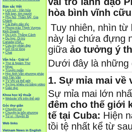
vai trò lãnh đạo 
Bản sắc Việt
hòa bình vĩnh cữu
»
Lịch sử - Văn hóa
»
Kết bạn, tìm người
»
Phụ Nữ, Thẩm Mỹ, Gia
Chánh
Tuy nhiên, nhìn từ 
»
Cải thiện dân tộc
»
Phong trào Thịnh Vượng,
Kinh Doanh
»
Du Lịch, Thắng Cảnh
này lại chứa đựng 
»
Du học, Di trú
Canada,USA...
»
Cứu trợ nhân đạo
giữa
ảo tưởng ý t
»
Gỡ rối tơ lòng
»
Chat
Văn hóa - Giải trí
Dưới đây là những 
»
Thơ & Ngâm Thơ
»
Nhạc
»
Truyện ngắn
»
Học Anh Văn phương pháp
1. Sự mỉa mai về 
mới Tân Văn
»
TV VN và thế giới
»
Tự học khiêu vũ bằng video
»
Giáo dục
Sự mỉa mai lớn nh
Khoa học kỹ thuật
»
Website VN trên thế giói
đêm cho thế giới 
Góc thư giãn
»
Chuyện vui
tế tại Cuba:
Hiện na
»
Chuyện lạ bốn phương
»
Tử vi - Huyền Bí
tồi tệ nhất kể từ sa
Web links
Vietnam News in English