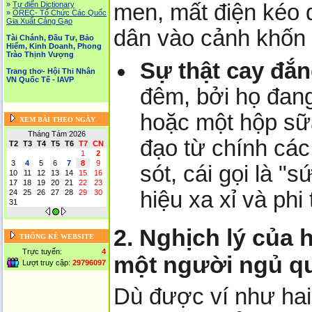
men, mất điện kéo d
»
Tự điển Dictionary
»
OREC- Tố Chức Các Quốc
Gia Xuất Cảng Gạo
dân vào cảnh khốn
Tài Chánh, Đầu Tư, Bảo
Hiểm, Kinh Doanh, Phong
Trào Thịnh Vượng
Sự thật cay đắn
Trang thơ- Hội Thi Nhân
VN Quốc Tế - IAVP
đêm, bởi họ đang
hoặc một hộp sữa
XEM BÀI THEO NGÀY
Tháng Tám 2026
đạo từ chính các
T2
T3
T4
T5
T6
T7
CN
1
2
3
4
5
6
7
8
9
sót, cái gọi là "
10
11
12
13
14
15
16
17
18
19
20
21
22
23
hiệu xa xỉ và phi 
24
25
26
27
28
29
30
31
2. Nghịch lý của 
THỐNG KÊ WEBSITE
Trực tuyến:
4
một người ngủ q
Lượt truy cập:
29796097
Dù được ví như hai