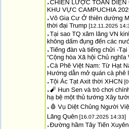
CHIẾN LƯỢC TOÀN DIỆN Đ
KHU VỰC CAMPUCHIA 202
Vô Gia Cư Ở thiên dường 
thời đại Trump
[12.11.2025 14:
Tại sao TQ xâm lăng VN kinh
không dấm đụng đến các nướ
Tiếng đàn và tiếng chửi -Tạ
“Cộng hòa Xã hội Chủ nghĩa
Cà Phê Việt Nam: Từ Hạt N
Hướng dẫn mở quán cà phê 
Tội Ác Tạt Axit thời XHCN
[0
🧨 Hun Sen và trò chơi chính 
hạ bệ một thủ tướng Xây tườn
🩸 Vụ Diệt Chủng Người Việt
Lãng Quên
[16.07.2025 14:33]
Đường hầm Tây Tiến Xuyên