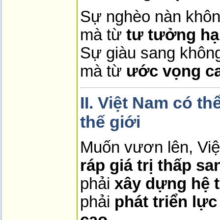
Sự nghèo nàn không
mà từ
tư tưởng hạ
Sự giàu sang không 
mà từ
ước vọng c
II. Việt Nam có t
thế giới
Muốn vươn lên, Vi
ráp giá trị thấp s
phải
xây dựng hệ 
phải
phát triển lự
cao
,