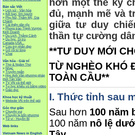
hơn một thế kỷ ch
Bản sắc Việt
đủ, mạnh mẽ và 
»
Lịch sử - Văn hóa
»
Kết bạn, tìm người
»
Phụ Nữ, Thẩm Mỹ, Gia
Chánh
giữa tư duy chiế
»
Cải thiện dân tộc
»
Phong trào Thịnh Vượng,
Kinh Doanh
thần tự cường dân
»
Du Lịch, Thắng Cảnh
»
Du học, Di trú
Canada,USA...
»
Cứu trợ nhân đạo
**TƯ DUY MỚI CH
»
Gỡ rối tơ lòng
»
Chat
Văn hóa - Giải trí
TỪ NGHÈO KHÓ 
»
Thơ & Ngâm Thơ
»
Nhạc
»
Truyện ngắn
TOÀN CẦU**
»
Học Anh Văn phương pháp
mới Tân Văn
»
TV VN và thế giới
»
Tự học khiêu vũ bằng video
»
Giáo dục
I. Thức tỉnh sau 
Khoa học kỹ thuật
»
Website VN trên thế giói
Góc thư giãn
Sau hơn
100 năm 
»
Chuyện vui
»
Chuyện lạ bốn phương
»
Tử vi - Huyền Bí
100 năm
nô lệ dư
Web links
Tây
,
Vietnam News in English