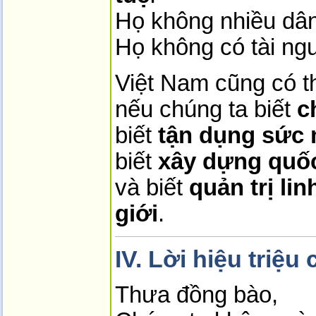
Họ không nhiều dâ
Họ không có tài n
Việt Nam cũng có t
nếu chúng ta biết
c
biết
tận dụng sức
biết
xây dựng quố
và biết
quản trị li
giới
.
IV. Lời hiệu triệ
Thưa đồng bào,