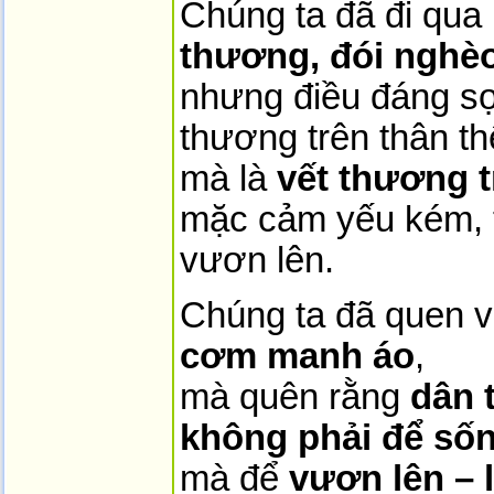
Chúng ta đã đi qu
thương, đói nghèo
nhưng điều đáng sợ
thương trên thân t
mà là
vết thương 
mặc cảm yếu kém, t
vươn lên.
Chúng ta đã quen v
cơm manh áo
,
mà quên rằng
dân 
không phải để số
mà để
vươn lên – 