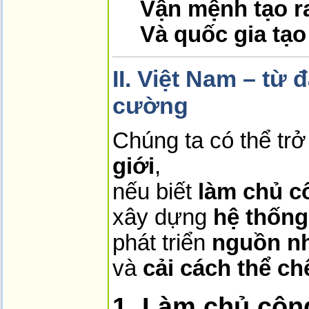
Vận mệnh tạo ra
Và quốc gia tạo 
II. Việt Nam – từ
cường
Chúng ta có thể tr
giới
,
nếu biết
làm chủ c
xây dựng
hệ thống
phát triển
nguồn nh
và
cải cách thể ch
1. Làm chủ côn