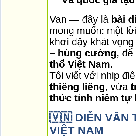
Van — đây là
bài d
mong muốn: một lời
khơi dậy khát vọn
– hùng cường
, để
thổ Việt Nam
.
Tôi viết với nhịp đ
thiêng liêng
, vừa
t
thức tỉnh niềm tự
🇻🇳
DIỄN VĂN 
VIỆT NAM