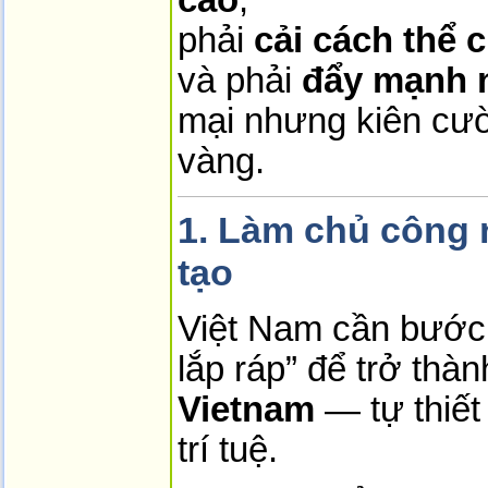
phải
cải cách thể 
và phải
đẩy mạnh n
mại nhưng kiên cườ
vàng.
1. Làm chủ công 
tạo
Việt Nam cần bước r
lắp ráp” để trở thà
Vietnam
— tự thiết
trí tuệ.