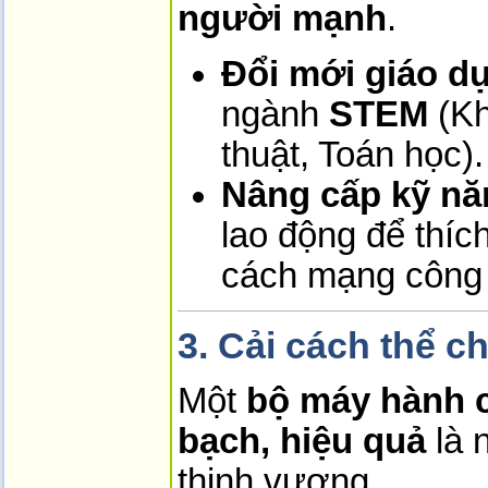
người mạnh
.
Đổi mới giáo dụ
ngành
STEM
(Kh
thuật, Toán học).
Nâng cấp kỹ nă
lao động để thíc
cách mạng công 
3. Cải cách thể c
Một
bộ máy hành c
bạch, hiệu quả
là 
thịnh vượng.