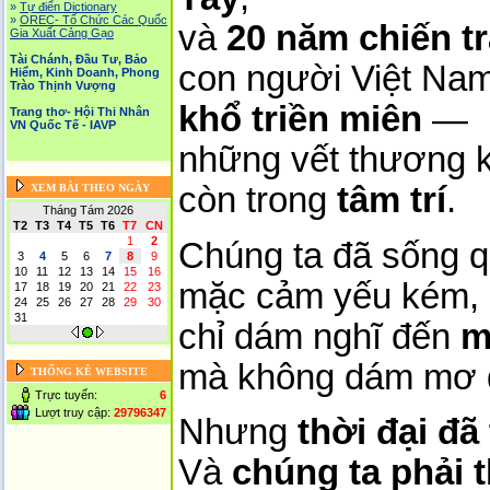
»
Tự điển Dictionary
»
OREC- Tố Chức Các Quốc
và
20 năm chiến tr
Gia Xuất Cảng Gạo
Tài Chánh, Đầu Tư, Bảo
con người Việt Nam
Hiểm, Kinh Doanh, Phong
Trào Thịnh Vượng
khổ triền miên
—
Trang thơ- Hội Thi Nhân
VN Quốc Tế - IAVP
những vết thương k
còn trong
tâm trí
.
XEM BÀI THEO NGÀY
Tháng Tám 2026
T2
T3
T4
T5
T6
T7
CN
1
2
Chúng ta đã sống qu
3
4
5
6
7
8
9
10
11
12
13
14
15
16
mặc cảm yếu kém,
17
18
19
20
21
22
23
24
25
26
27
28
29
30
31
chỉ dám nghĩ đến
m
mà không dám mơ
THỐNG KÊ WEBSITE
Trực tuyến:
6
Lượt truy cập:
29796347
Nhưng
thời đại đã
Và
chúng ta phải t