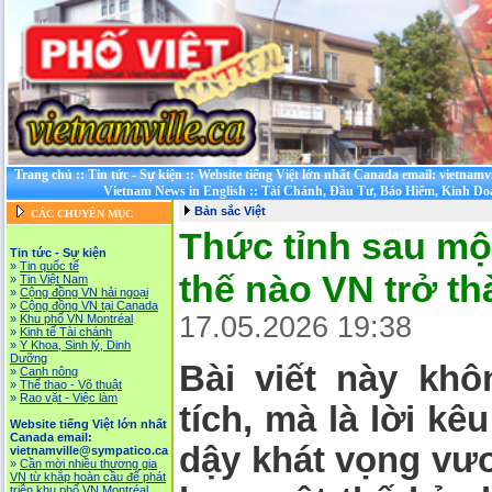
Trang chủ
::
Tin tức - Sự kiện
::
Website tiếng Việt lớn nhất Canada email: vietnamv
Vietnam News in English
::
Tài Chánh, Đầu Tư, Bảo Hiểm, Kinh D
Bản sắc Việt
CÁC CHUYÊN MỤC
Thức tỉnh sau mộ
Tin tức - Sự kiện
»
Tin quốc tế
thế nào VN trở t
»
Tin Việt Nam
»
Cộng đồng VN hải ngoại
»
Cộng đồng VN tại Canada
17.05.2026 19:38
»
Khu phố VN Montréal
»
Kinh tế Tài chánh
»
Y Khoa, Sinh lý, Dinh
Dưỡng
Bài viết này kh
»
Canh nông
»
Thể thao - Võ thuật
»
Rao vặt - Việc làm
tích, mà là
lời kê
Website tiếng Việt lớn nhất
Canada email:
dậy khát vọng vươ
vietnamville@sympatico.ca
»
Cần mời nhiều thương gia
VN từ khắp hoàn cầu để phát
triễn khu phố VN Montréal