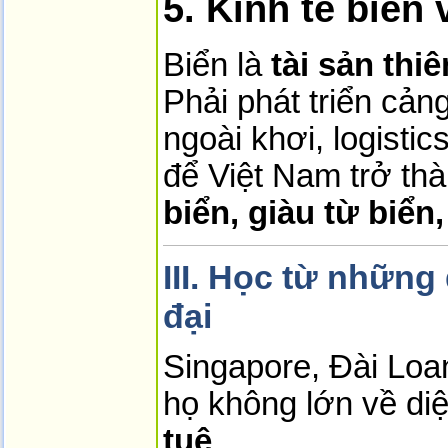
5. Kinh tế biển
Biển là
tài sản thiê
Phải phát triển cả
ngoài khơi, logistics
để Việt Nam trở th
biển, giàu từ biển
III. Học từ những
đại
Singapore, Đài Lo
họ không lớn về di
tuệ
.