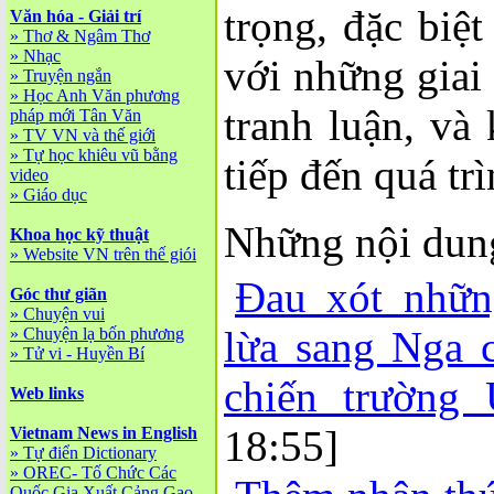
trọng, đặc biệ
Văn hóa - Giải trí
»
Thơ & Ngâm Thơ
»
Nhạc
với những giai
»
Truyện ngắn
»
Học Anh Văn phương
tranh luận, và
pháp mới Tân Văn
»
TV VN và thế giới
»
Tự học khiêu vũ bằng
tiếp đến quá tr
video
»
Giáo dục
Những nội dun
Khoa học kỹ thuật
»
Website VN trên thế giói
Đau xót nhữn
Góc thư giãn
»
Chuyện vui
lừa sang Nga c
»
Chuyện lạ bốn phương
»
Tử vi - Huyền Bí
chiến trường 
Web links
18:55]
Vietnam News in English
»
Tự điển Dictionary
»
OREC- Tố Chức Các
Quốc Gia Xuất Cảng Gạo