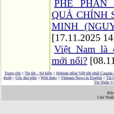
PHÊ PHÁN 
QUẢ CHÍNH 
MINH (NGU
[17.11.2025 14
Việt Nam là 
mới nổi?
[08.1
Trang chủ
::
Tin tức - Sự kiện
::
Website tiếng Việt lớn nhất Canada
thuật
::
Góc thư giãn
::
Web links
::
Vietnam News in English
::
Tài 
Thi Nhân V
Bản
Chủ Nhiệ