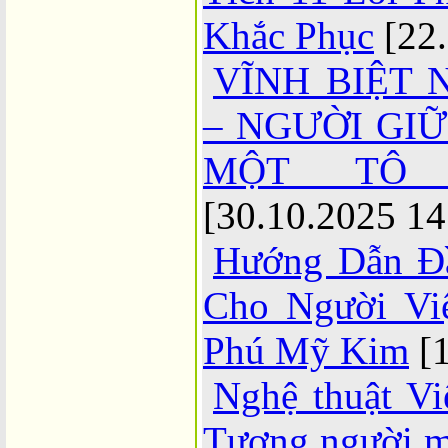
Khắc Phục
[22
VĨNH BIỆT 
– NGƯỜI GI
MỘT TÔ 
[30.10.2025 14
Hướng Dẫn Đ
Cho Người Việ
Phú Mỹ Kim
[
Nghệ thuật V
Tượng người m