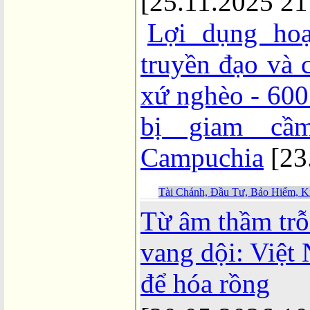
[25.11.2025 21
Lợi dụng hoạ
truyền đạo và 
xứ nghèo - 600
bị giam cầm
Campuchia
[23
Tài Chánh, Đầu Tư, Bảo Hiểm, K
Từ âm thầm trỗ
vang dội: Việt
để hóa rồng