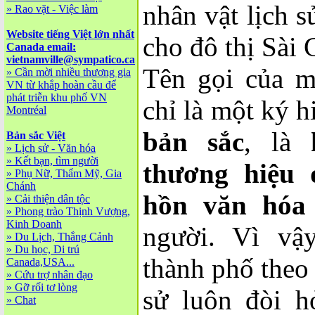
nhân vật lịch s
»
Rao vặt - Việc làm
Website tiếng Việt lớn nhất
cho đô thị Sài 
Canada email:
vietnamville@sympatico.ca
Tên gọi của m
»
Cần mời nhiều thương gia
VN từ khắp hoàn cầu để
phát triễn khu phố VN
chỉ là một ký h
Montréal
bản sắc
, là
Bản sắc Việt
»
Lịch sử - Văn hóa
»
Kết bạn, tìm người
thương hiệu 
»
Phụ Nữ, Thẩm Mỹ, Gia
Chánh
hồn văn hóa
»
Cải thiện dân tộc
»
Phong trào Thịnh Vượng,
Kinh Doanh
người. Vì vậy
»
Du Lịch, Thắng Cảnh
»
Du học, Di trú
thành phố theo 
Canada,USA...
»
Cứu trợ nhân đạo
»
Gỡ rối tơ lòng
sử luôn đòi h
»
Chat