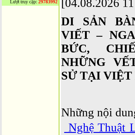
[04.08.2026 11
Lượt truy cập:
29783992
DI SẢN B
VIẾT – NG
BỨC, CHI
NHỮNG VẾ
SỬ TẠI VIỆ
Những nội dun
Nghệ Thuật 