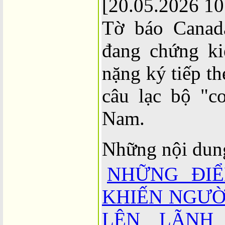
[20.05.2026 10
Tờ báo Canada
đang chứng ki
nặng ký tiếp t
câu lạc bộ "c
Nam.
Những nội dun
NHỮNG ĐIỂ
KHIẾN NGƯỜ
LÊN LÃNH