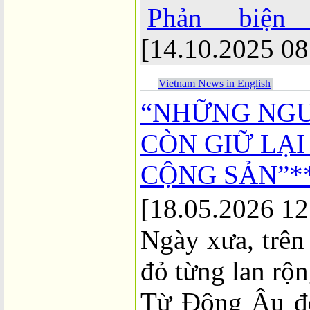
Phản biện
[14.10.2025 08
Vietnam News in English
“NHỮNG NGƯ
CÒN GIỮ LẠI
CỘNG SẢN”*
[18.05.2026 12
Ngày xưa, trên
đỏ từng lan rộn
Từ Đông Âu đ