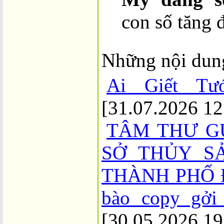
con số tăng 
Những nội dun
Ai Giết Tư
[31.07.2026 12
TÂM THƯ G
SỞ THỦY S
THÀNH PHỐ Đ
bào copy gởi
[30.05.2026 19