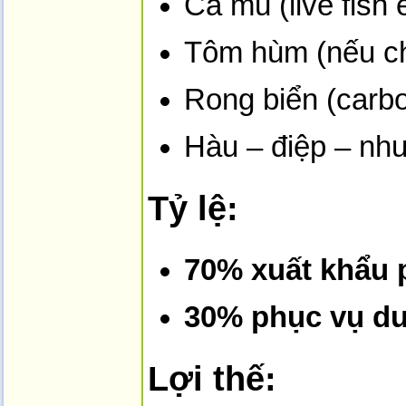
Cá mú (live fish 
Tôm hùm (nếu ch
Rong biển (carbo
Hàu – điệp – nhu
Tỷ lệ:
70% xuất khẩu
30% phục vụ du 
Lợi thế: