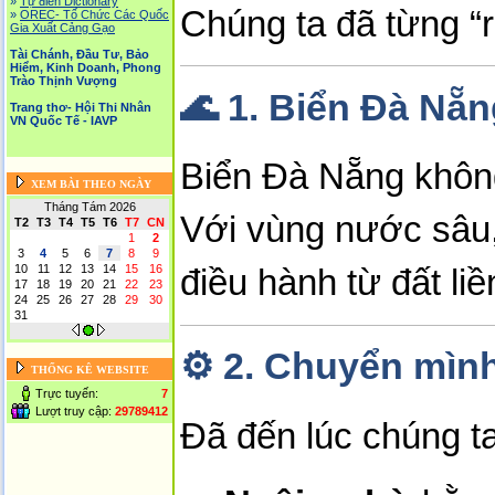
»
Tự điển Dictionary
Chúng ta đã từng “r
»
OREC- Tố Chức Các Quốc
Gia Xuất Cảng Gạo
Tài Chánh, Đầu Tư, Bảo
Hiểm, Kinh Doanh, Phong
Trào Thịnh Vượng
🌊
1. Biển Đà Nẵn
Trang thơ- Hội Thi Nhân
VN Quốc Tế - IAVP
Biển Đà Nẵng không
XEM BÀI THEO NGÀY
Tháng Tám 2026
Với vùng nước sâu,
T2
T3
T4
T5
T6
T7
CN
1
2
3
4
5
6
7
8
9
10
11
12
13
14
15
16
điều hành từ đất liề
17
18
19
20
21
22
23
24
25
26
27
28
29
30
31
⚙️
2. Chuyển mình
THỐNG KÊ WEBSITE
Trực tuyến:
7
Lượt truy cập:
29789412
Đã đến lúc chúng t