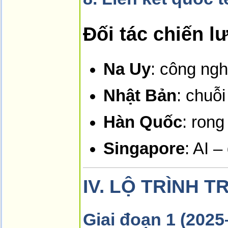
Đối tác chiến l
Na Uy
: công ngh
Nhật Bản
: chuỗi
Hàn Quốc
: rong
Singapore
: AI –
IV.
LỘ TRÌNH TR
Giai đoạn 1 (2025