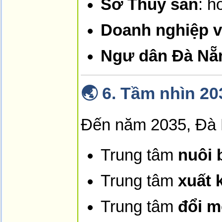
Sở Thủy sản
: h
Doanh nghiệp v
Ngư dân Đà Nẵ
🌏
6. Tầm nhìn 20
Đến năm 2035, Đà N
Trung tâm
nuôi 
Trung tâm
xuất 
Trung tâm
đổi m