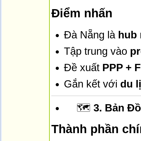
Điểm nhấn
Đà Nẵng là
hub 
Tập trung vào
p
Đề xuất
PPP + F
Gắn kết với
du l
🗺️
3. Bản Đ
Thành phần ch