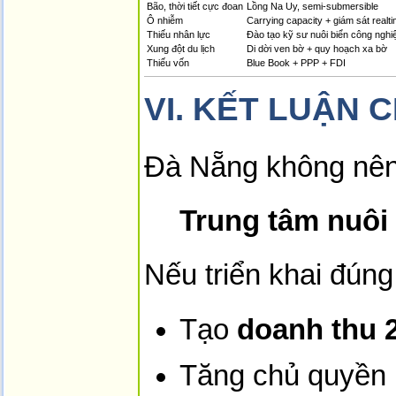
Bão, thời tiết cực đoan
Lồng Na Uy, semi-submersible
Ô nhiễm
Carrying capacity + giám sát realt
Thiếu nhân lực
Đào tạo kỹ sư nuôi biển công nghi
Xung đột du lịch
Di dời ven bờ + quy hoạch xa bờ
Thiếu vốn
Blue Book + PPP + FDI
VI.
KẾT LUẬN 
Đà Nẵng không nên t
Trung tâm nuôi
Nếu triển khai đúng
Tạo
doanh thu 
Tăng chủ quyền 