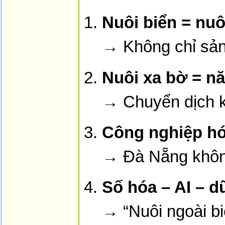
Nuôi biển = nuô
→ Không chỉ sản 
Nuôi xa bờ = nă
→ Chuyển dịch kh
Công nghiệp hó
→ Đà Nẵng không
Số hóa – AI – d
→ “Nuôi ngoài biể