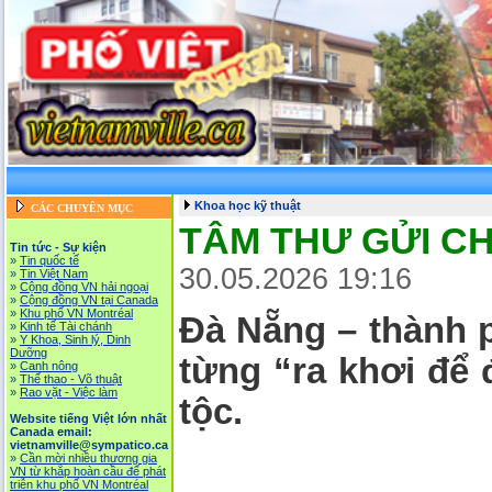
Khoa học kỹ thuật
CÁC CHUYÊN MỤC
TÂM THƯ GỬI CH
Tin tức - Sự kiện
»
Tin quốc tế
30.05.2026 19:16
»
Tin Việt Nam
»
Cộng đồng VN hải ngoại
»
Cộng đồng VN tại Canada
»
Khu phố VN Montréal
Đà Nẵng – thành p
»
Kinh tế Tài chánh
»
Y Khoa, Sinh lý, Dinh
Dưỡng
từng “ra khơi để 
»
Canh nông
»
Thể thao - Võ thuật
»
Rao vặt - Việc làm
tộc.
Website tiếng Việt lớn nhất
Canada email:
vietnamville@sympatico.ca
»
Cần mời nhiều thương gia
VN từ khắp hoàn cầu để phát
triễn khu phố VN Montréal