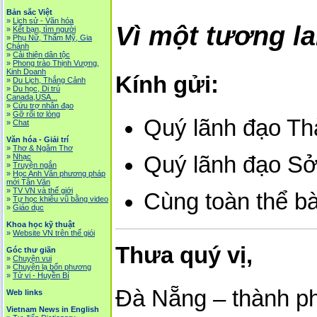
Bản sắc Việt
»
Lịch sử - Văn hóa
Vì một tương la
»
Kết bạn, tìm người
»
Phụ Nữ, Thẩm Mỹ, Gia
Chánh
»
Cải thiện dân tộc
»
Phong trào Thịnh Vượng,
Kinh Doanh
Kính gửi:
»
Du Lịch, Thắng Cảnh
»
Du học, Di trú
Canada,USA...
»
Cứu trợ nhân đạo
»
Gỡ rối tơ lòng
Quý lãnh đạo Th
»
Chat
Văn hóa - Giải trí
»
Thơ & Ngâm Thơ
»
Nhạc
Quý lãnh đạo Sở
»
Truyện ngắn
»
Học Anh Văn phương pháp
mới Tân Văn
»
TV VN và thế giới
Cùng toàn thể b
»
Tự học khiêu vũ bằng video
»
Giáo dục
Khoa học kỹ thuật
»
Website VN trên thế giói
Thưa quý vị,
Góc thư giãn
»
Chuyện vui
»
Chuyện lạ bốn phương
»
Tử vi - Huyền Bí
Đà Nẵng – thành ph
Web links
Vietnam News in English