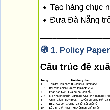
Tạo hàng chục n
Đưa Đà Nẵng tr
________________
🧭
1. Policy Pape
Cấu trúc đề xuấ
Trang
Nội dung chính
1
Tóm tắt điều hành (Executive Summary)
2–3
Bối cảnh chiến lược và tầm nhìn 2035
4–5
Phân tích SWOT và cơ hội toàn cầu
6–7
Mô hình phát triển: Offshore Cluster + o­nshore Hu
8
Chính sách “Blue Book” – quyền sử dụng biển dài 
9
ESG, Carbon Credits, và liên kết quốc tế
10
Lộ trình triển khai + khuyến nghị chính sách