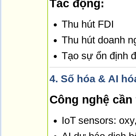
Tác động:
Thu hút FDI
Thu hút doanh ng
Tạo sự ổn định 
4.
Số hóa & AI hó
Công nghệ cần t
IoT sensors: oxy